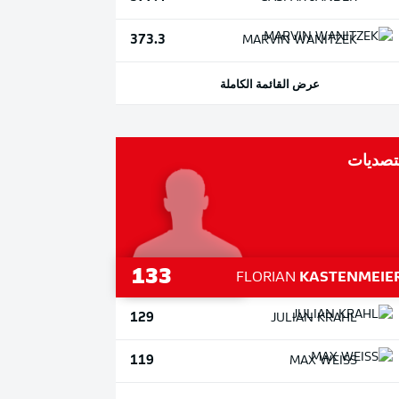
373.3
MARVIN
WANITZEK
عرض القائمة الكاملة
تصديات
133
FLORIAN
KASTENMEIE
129
JULIAN
KRAHL
119
MAX
WEISS