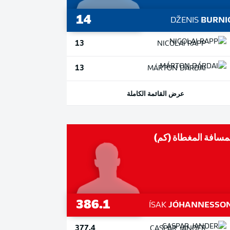
14
DŽENIS
BURNI
13
NICOLAI
RAPP
13
MÁRTON
DÁRDAI
عرض القائمة الكاملة
مسافة المغطاة (كم)
386.1
ÍSAK
JÓHANNESSO
377.4
CASPAR
JANDER