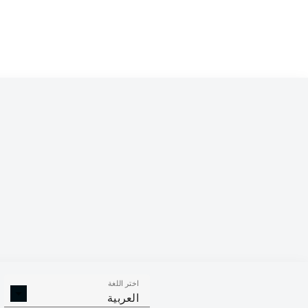
RAGNAR
ACHE
1
FISNIK
ASLLANI
2
MARVIN
WANITZEK
3
RAYAN
PHILIPPE
4
DAVIE
SELKE
5
KILLIAN
CORREDOR
LUCA
WALDSCHMIDT
7
KENAN
KARAMAN
FELIX
KLAUS
9
اختر اللغة
العربية