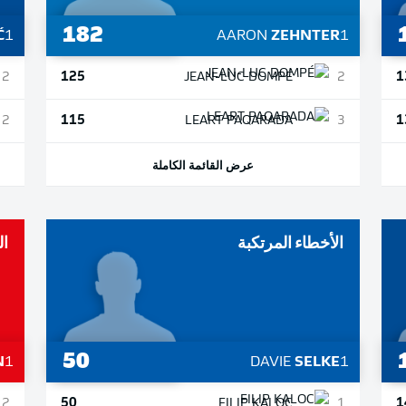
182
Ć
1
AARON
ZEHNTER
1
125
1
2
JEAN-LUC
DOMPÉ
2
115
1
2
LEART
PAQARADA
3
عرض القائمة الكاملة
الأخطاء المرتكبة
ال
50
N
1
DAVIE
SELKE
1
50
1
2
FILIP
KALOC
1