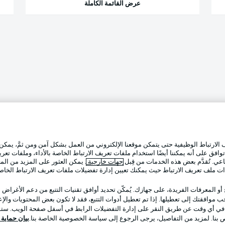
عرض القائمة الكاملة
لارتباط الوظيفية حتى يتمكن موقعنا الإلكتروني من العمل بشكل آمن ومن ثمَّ، يمكن
وافق على أنه يمكننا أيضًا استخدام ملفات تعريف الارتباط الخاصة بالأداء، وملفات تعري
عي. تُقدَّم بعض هذه الخدمات من قِبل
جهات خارجية
. يمكن العثور على المزيد من ال
ات ملف تعريف الارتباط حيث يمكنك تعيين إدارة تفضيلات ملفات تعريف الارتباط الخا
 أو المعرفات الفريدة، على جهازك. يُمكّن تحديد أوافق تقنيات التتبع من دعم الأغراض
 موافقتك إلى تعطيلها. إذا تم تعطيل أدوات التتبع، فقد لا تكون بعض المحتويات والإعلا
 في أي وقت عن طريق النقر على إدارة التفضيلات الرابط في أسفل صفحة الويب. ستؤث
ص بنا. لمزيد من التفاصيل، يرجى الرجوع إلى سياسة الخصوصية الخاصة بنا.
بيان حماية ال