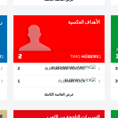
الأهداف العكسية
رك
2
R
1
TIMO
HÜBERS
1
2
3
2
ALEKSANDAR
VUKOTIĆ
1
1
3
3
FLORIAN
FLICK
3
عرض القائمة الكاملة
التمريرات الناجحة من اللعب
ال