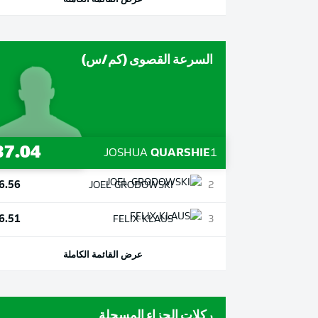
السرعة القصوى (كم/س)
37.04
JOSHUA
QUARSHIE
1
6.56
JOEL
GRODOWSKI
2
6.51
FELIX
KLAUS
3
عرض القائمة الكاملة
ركلات الجزاء المسجلة