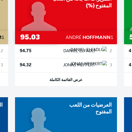
المفتوح (%)
95.03
M
1
ANDRÉ
HOFFMANN
1
94.75
4
2
DANIEL
ELFADLI
2
94.32
4
3
JONAS
MEFFERT
3
عرض القائمة الكاملة
العرضيات من اللعب
ال
المفتوح