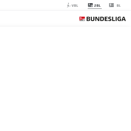
2BL
VBL
BL
2. BUNDESLIGA إحصائيات موسم 2024-2025
اللاعبون
نظرة عامة
الأندية
التسديدات