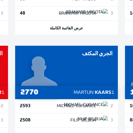
48
1
3
BRANIMIR
HRGOTA
3
عرض القائمة الكاملة
الجري المكثف
ال
2770
R
1
MARTIJN
KAARS
1
2593
1
2
MICHAËL
CUISANCE
2
2508
8
3
FILIP
BILBIJA
3