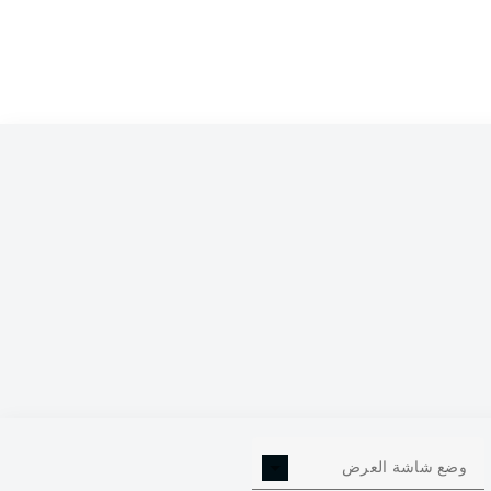
106
102
92
87
83
83
82
82
75
وضع شاشة العرض