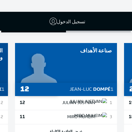
تسجيل الدخول
تحميل أقل
تحميل المزيد
صناعة الأهداف
ال
وا
12
K
1
JEAN-LUC
DOMPÉ
1
12
1
2
JULIAN
JUSTVAN
1
11
1
2
MIRO
MUHEIM
3
عرض القائمة الكاملة