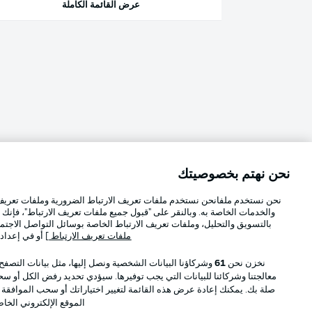
عرض القائمة الكاملة
نحن نهتم بخصوصيتك
نحن نستخدم ملفانحن نستخدم ملفات تعريف الارتباط الضرورية وملفات تعريف ا
والخدمات الخاصة به. وبالنقر على "قبول جميع ملفات تعريف الارتباط"، فإنك ت
بالتسويق والتحليل، وملفات تعريف الارتباط الخاصة بوسائل التواصل الاجتما
ملفات تعريف الارتباط
] أو في إعداد
نخزن نحن
61
وشركاؤنا البيانات الشخصية ونصل إليها، مثل بيانات التصفح
معالجتنا وشركائنا للبيانات التي يجب توفيرها. سيؤدي تحديد رفض الكل أو سحب
صلة بك. يمكنك إعادة عرض هذه القائمة لتغيير اختياراتك أو سحب الموافقة
الموقع الإلكتروني الخا