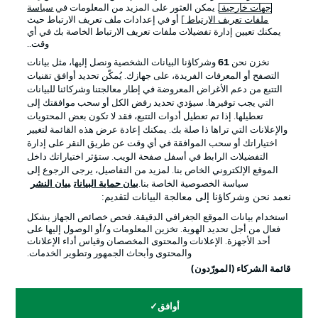
جهات خارجية
. يمكن العثور على المزيد من المعلومات في
سياسة
ملفات تعريف الارتباط
] أو في إعدادات ملف تعريف الارتباط حيث
يمكنك تعيين إدارة تفضيلات ملفات تعريف الارتباط الخاصة بك في أي
الإعلانات
الإخطارات القانونية
وقت..
إدارة التفضيلات
بيان الخصوصية
نخزن نحن
61
وشركاؤنا البيانات الشخصية ونصل إليها، مثل بيانات
التصفح أو المعرفات الفريدة، على جهازك. يُمكّن تحديد أوافق تقنيات
شروط الاستخدام
القنوات الناقلة
التتبع من دعم الأغراض المعروضة في إطار معالجتنا وشركائنا للبيانات
الوظائف
جهة النشر
التي يجب توفيرها. سيؤدي تحديد رفض الكل أو سحب موافقتك إلى
تعطيلها. إذا تم تعطيل أدوات التتبع، فقد لا تكون بعض المحتويات
تواصل معنا
اللاعبون
والإعلانات التي تراها ذا صلة بك. يمكنك إعادة عرض هذه القائمة لتغيير
اختياراتك أو سحب الموافقة في أي وقت عن طريق النقر على إدارة
التفضيلات الرابط في أسفل صفحة الويب. ستؤثر اختياراتك داخل
الموقع الإلكتروني الخاص بنا. لمزيد من التفاصيل، يرجى الرجوع إلى
سياسة الخصوصية الخاصة بنا.
بيان حماية البيانات
بيان النشر
نعمد نحن وشركاؤنا إلى معالجة البيانات لتقديم:
استخدام بيانات الموقع الجغرافي الدقيقة. فحص خصائص الجهاز بشكل
فعال من أجل تحديد الهوية. تخزين المعلومات و/أو الوصول إليها على
أحد الأجهزة. الإعلانات والمحتوى المخصصان وقياس أداء الإعلانات
والمحتوى وأبحاث الجمهور وتطوير الخدمات.
© 2026 Bundesliga-Gruppe GmbH
قائمة الشركاء (المورّدون)
اختر اللغة
أوافق
العربية