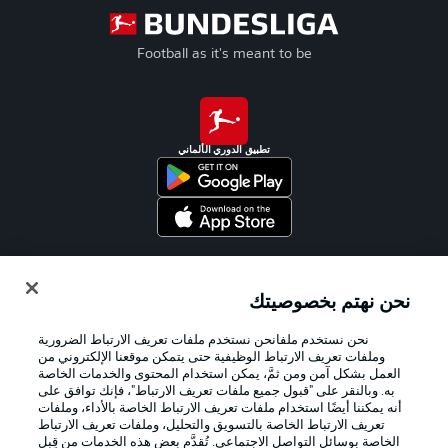
Football as it's meant to be
تطبيق الدوري الألماني
Official Partners
نحن نهتم بخصوصيتك
نحن نستخدم ملفانحن نستخدم ملفات تعريف الارتباط الضرورية
وملفات تعريف الارتباط الوظيفية حتى يتمكن موقعنا الإلكتروني من
العمل بشكل آمن ومن ثمَّ، يمكن استخدام المحتوى والخدمات الخاصة
به. وبالنقر على "قبول جميع ملفات تعريف الارتباط"، فإنك توافق على
أنه يمكننا أيضًا استخدام ملفات تعريف الارتباط الخاصة بالأداء، وملفات
تعريف الارتباط الخاصة بالتسويق والتحليل، وملفات تعريف الارتباط
الخاصة بوسائل التواصل الاجتماعي. تُقدَّم بعض هذه الخدمات من قِبل