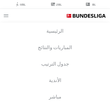
2BL
VBL
BL
FISNIK
الرئيسية
ASLLANI
11
المباريات والنتائج
جدول الترتيب
مهاجم
الأندية
HOFFENHEIM
إحصائيات موسم 2026/2027
الأهداف
زملاء الفريق
مباشر