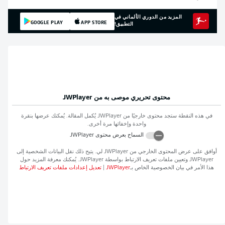
المزيد من الدوري الألماني في
GOOGLE PLAY
APP STORE
التطبيق!
محتوى تحريري موصى به من
JWPlayer
في هذه النقطة ستجد محتوى خارجيًا من
JWPlayer
يُكمل المقالة. يُمكنك عرضها بنقرة
واحدة وإخفائها مرة أخرى.
السماح بعرض محتوى
JWPlayer
أوافق على عرض المحتوى الخارجي من
JWPlayer
لي. يتيح ذلك نقل البيانات الشخصية إلى
JWPlayer
وتعيين ملفات تعريف الارتباط بواسطة
JWPlayer
. يُمكنك معرفة المزيد حول
هذا الأمر في بيان الخصوصية الخاص بـ
JWPlayer
|
تعديل إعدادات ملفات تعريف الارتباط