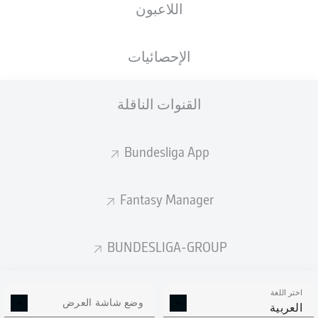
اللاعبون
الجنسية
الطول
الوزن
08.08.2002
81
188
XKX
, DEU
23 عام
KG
CM
الإحصائيات
القنوات الناقلة
Competition
Bundesliga
Bundesliga App
Season
2026/2027
Fantasy Manager
BUNDESLIGA-GROUP
إحصائيات موسم 2026/2027
اختر اللغة
وضع شاشة العرض
العربية
الالتحامات الهوائية