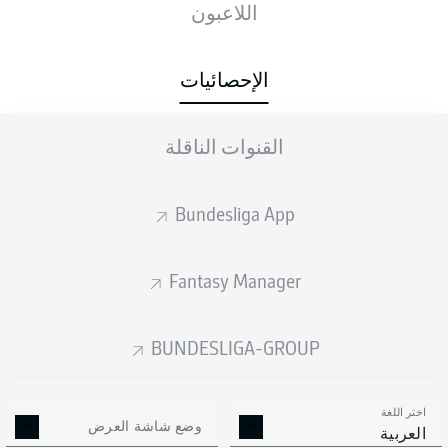
اللاعبون
الإحصائيات
133
FLORIAN
KASTENMEIER
1
القنوات الناقلة
129
JULIAN
KRAHL
2
119
MAX
WEISS
3
Bundesliga App
114
JAN
REICHERT
4
Fantasy Manager
113
RON-ROBERT
ZIELER
5
BUNDESLIGA-GROUP
108
MARCEL
SCHUHEN
6
108
DOMINIK
REIMANN
اختر اللغة
وضع شاشة العرض
العربية
105
JOHANNES
SCHENK
8