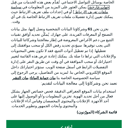
الخاصة بوسائل التواصل الاجتماعي. تُقدَّم بعض هذه الخدمات من قِبل
جهات خارجية
. يمكن العثور على المزيد من المعلومات في
سياسة
ملفات تعريف الارتباط
] أو في إعدادات ملف تعريف الارتباط حيث
يمكنك تعيين إدارة تفضيلات ملفات تعريف الارتباط الخاصة بك في أي
وقت..
نخزن نحن
61
وشركاؤنا البيانات الشخصية ونصل إليها، مثل بيانات
التصفح أو المعرفات الفريدة، على جهازك. يُمكّن تحديد أوافق تقنيات
التتبع من دعم الأغراض المعروضة في إطار معالجتنا وشركائنا للبيانات
التي يجب توفيرها. سيؤدي تحديد رفض الكل أو سحب موافقتك إلى
تعطيلها. إذا تم تعطيل أدوات التتبع، فقد لا تكون بعض المحتويات
والإعلانات التي تراها ذا صلة بك. يمكنك إعادة عرض هذه القائمة لتغيير
اختياراتك أو سحب الموافقة في أي وقت عن طريق النقر على إدارة
التفضيلات الرابط في أسفل صفحة الويب. ستؤثر اختياراتك داخل
الموقع الإلكتروني الخاص بنا. لمزيد من التفاصيل، يرجى الرجوع إلى
سياسة الخصوصية الخاصة بنا.
بيان حماية البيانات
بيان النشر
نعمد نحن وشركاؤنا إلى معالجة البيانات لتقديم:
استخدام بيانات الموقع الجغرافي الدقيقة. فحص خصائص الجهاز بشكل
فعال من أجل تحديد الهوية. تخزين المعلومات و/أو الوصول إليها على
أحد الأجهزة. الإعلانات والمحتوى المخصصان وقياس أداء الإعلانات
والمحتوى وأبحاث الجمهور وتطوير الخدمات.
قائمة الشركاء (المورّدون)
أوافق