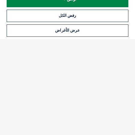
رفض الكل
عرض الأغراض
Football as it's meant to be
تطبيق الدوري الألماني
Official Partners