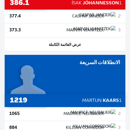
386.1
ÍSAK
JÓHANNESSON
1
377.4
CASPAR
JANDER
2
373.3
MARVIN
WANITZEK
3
عرض القائمة الكاملة
الانطلاقات السريعة
1219
MARTIJN
KAARS
1
1065
MAURICE
NEUBAUER
2
884
KILLIAN
CORREDOR
3