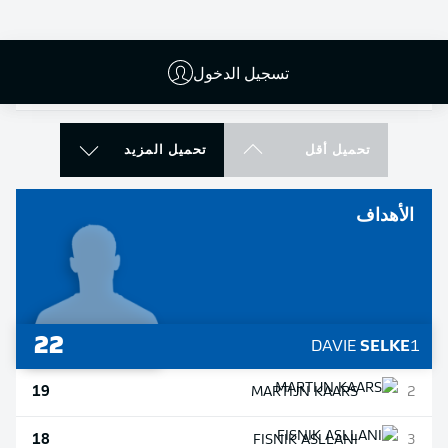
103
JUSTIN
HEEKEREN
9
تسجيل الدخول
92
NAHUEL
NOLL
10
تحميل أقل
تحميل المزيد
الأهداف
22
DAVIE
SELKE
1
19
MARTIJN
KAARS
2
18
FISNIK
ASLLANI
3