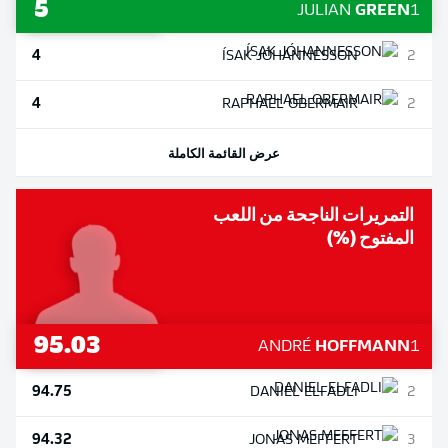
5
JULIAN
GREEN
1
4
ÍSAK
JÓHANNESSON
2
4
RAPHAEL
OBERMAIR
2
عرض القائمة الكاملة
التمريرات الناجحة من اللعب
المفتوح (%)
95.03
ANDRÉ
HOFFMANN
1
94.75
DANIEL
ELFADLI
2
94.32
JONAS
MEFFERT
3