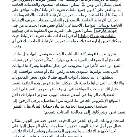
العمل بشكل آمن ومن ثمَّ، يمكن استخدام المحتوى والخدمات الخاصة
Official Partners
به. وبالنقر على "قبول جميع ملفات تعريف الارتباط"، فإنك توافق على
أنه يمكننا أيضًا استخدام ملفات تعريف الارتباط الخاصة بالأداء، وملفات
تعريف الارتباط الخاصة بالتسويق والتحليل، وملفات تعريف الارتباط
الخاصة بوسائل التواصل الاجتماعي. تُقدَّم بعض هذه الخدمات من قِبل
جهات خارجية
. يمكن العثور على المزيد من المعلومات في
سياسة
ملفات تعريف الارتباط
] أو في إعدادات ملف تعريف الارتباط حيث
يمكنك تعيين إدارة تفضيلات ملفات تعريف الارتباط الخاصة بك في أي
وقت..
نخزن نحن
61
وشركاؤنا البيانات الشخصية ونصل إليها، مثل بيانات
التصفح أو المعرفات الفريدة، على جهازك. يُمكّن تحديد أوافق تقنيات
التتبع من دعم الأغراض المعروضة في إطار معالجتنا وشركائنا للبيانات
التي يجب توفيرها. سيؤدي تحديد رفض الكل أو سحب موافقتك إلى
الإعلانات
الإخطارات القانونية
تعطيلها. إذا تم تعطيل أدوات التتبع، فقد لا تكون بعض المحتويات
والإعلانات التي تراها ذا صلة بك. يمكنك إعادة عرض هذه القائمة لتغيير
إدارة التفضيلات
بيان الخصوصية
اختياراتك أو سحب الموافقة في أي وقت عن طريق النقر على إدارة
التفضيلات الرابط في أسفل صفحة الويب. ستؤثر اختياراتك داخل
شروط الاستخدام
القنوات الناقلة
الموقع الإلكتروني الخاص بنا. لمزيد من التفاصيل، يرجى الرجوع إلى
الوظائف
جهة النشر
سياسة الخصوصية الخاصة بنا.
بيان حماية البيانات
بيان النشر
نعمد نحن وشركاؤنا إلى معالجة البيانات لتقديم:
تواصل معنا
اللاعبون
استخدام بيانات الموقع الجغرافي الدقيقة. فحص خصائص الجهاز بشكل
فعال من أجل تحديد الهوية. تخزين المعلومات و/أو الوصول إليها على
أحد الأجهزة. الإعلانات والمحتوى المخصصان وقياس أداء الإعلانات
والمحتوى وأبحاث الجمهور وتطوير الخدمات.