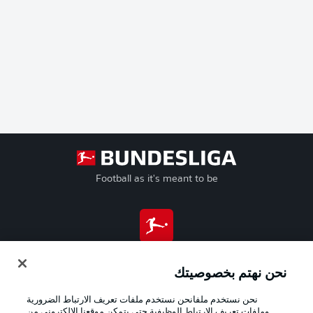
Football as it's meant to be
تطبيق الدوري الألماني
نحن نهتم بخصوصيتك
نحن نستخدم ملفانحن نستخدم ملفات تعريف الارتباط الضرورية
وملفات تعريف الارتباط الوظيفية حتى يتمكن موقعنا الإلكتروني من