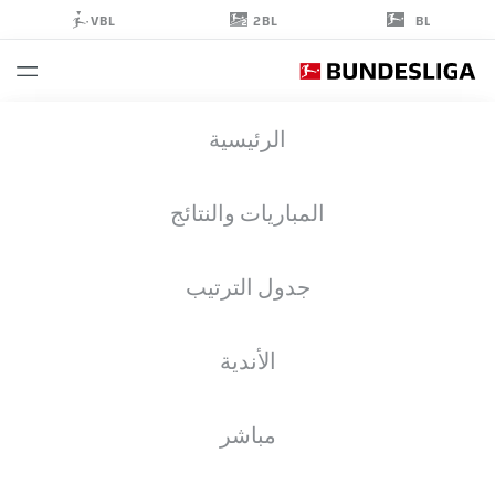
2BL
VBL
BL
JOHANNES
الرئيسية
SCHENK
35
المباريات والنتائج
جدول الترتيب
حارس مرمى
الأندية
BAYERN MUNICH
إحصائيات موسم 2023/2024
الأهداف
مباشر