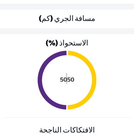
مسافة الجري (كم)
الاستحواذ (%)
50
50
الافتكاكات الناجحة