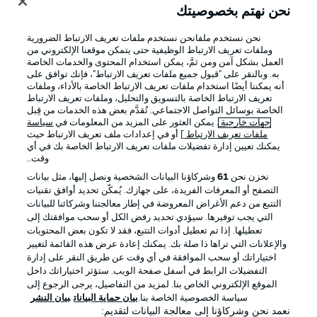
نحن نهتم بخصوصيتك
نحن نستخدم ملفانحن نستخدم ملفات تعريف الارتباط الضرورية
وملفات تعريف الارتباط الوظيفية حتى يتمكن موقعنا الإلكتروني من
العمل بشكل آمن ومن ثمَّ، يمكن استخدام المحتوى والخدمات الخاصة
به. وبالنقر على "قبول جميع ملفات تعريف الارتباط"، فإنك توافق على
أنه يمكننا أيضًا استخدام ملفات تعريف الارتباط الخاصة بالأداء، وملفات
تعريف الارتباط الخاصة بالتسويق والتحليل، وملفات تعريف الارتباط
الخاصة بوسائل التواصل الاجتماعي. تُقدَّم بعض هذه الخدمات من قِبل
جهات خارجية
. يمكن العثور على المزيد من المعلومات في
سياسة
ملفات تعريف الارتباط
] أو في إعدادات ملف تعريف الارتباط حيث
يمكنك تعيين إدارة تفضيلات ملفات تعريف الارتباط الخاصة بك في أي
الإعلانات
الإخطارات القانونية
وقت..
إدارة التفضيلات
بيان الخصوصية
نخزن نحن
61
وشركاؤنا البيانات الشخصية ونصل إليها، مثل بيانات
التصفح أو المعرفات الفريدة، على جهازك. يُمكّن تحديد أوافق تقنيات
شروط الاستخدام
الوظائف
التتبع من دعم الأغراض المعروضة في إطار معالجتنا وشركائنا للبيانات
جهة النشر
تواصل معنا
التي يجب توفيرها. سيؤدي تحديد رفض الكل أو سحب موافقتك إلى
تعطيلها. إذا تم تعطيل أدوات التتبع، فقد لا تكون بعض المحتويات
اللاعبون
والإعلانات التي تراها ذا صلة بك. يمكنك إعادة عرض هذه القائمة لتغيير
اختياراتك أو سحب الموافقة في أي وقت عن طريق النقر على إدارة
التفضيلات الرابط في أسفل صفحة الويب. ستؤثر اختياراتك داخل
الموقع الإلكتروني الخاص بنا. لمزيد من التفاصيل، يرجى الرجوع إلى
سياسة الخصوصية الخاصة بنا.
بيان حماية البيانات
بيان النشر
نعمد نحن وشركاؤنا إلى معالجة البيانات لتقديم: