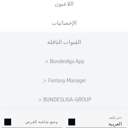
اللاعبون
الأهداف المتوقعة
الإحصائيات
القنوات الناقلة
Bundesliga App
Fantasy Manager
Goals
BUNDESLIGA-GROUP
التمريرات المكتملة
اختر اللغة
0
0
وضع شاشة العرض
العربية
الدقة
0 %
0 %