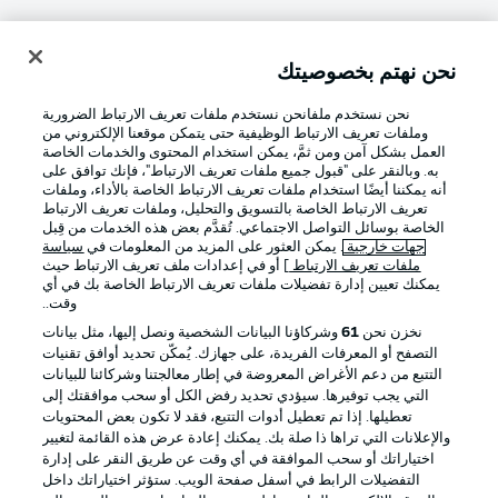
نحن نهتم بخصوصيتك
تسجيل الدخول
نحن نستخدم ملفانحن نستخدم ملفات تعريف الارتباط الضرورية
وملفات تعريف الارتباط الوظيفية حتى يتمكن موقعنا الإلكتروني من
العمل بشكل آمن ومن ثمَّ، يمكن استخدام المحتوى والخدمات الخاصة
به. وبالنقر على "قبول جميع ملفات تعريف الارتباط"، فإنك توافق على
أنه يمكننا أيضًا استخدام ملفات تعريف الارتباط الخاصة بالأداء، وملفات
تعريف الارتباط الخاصة بالتسويق والتحليل، وملفات تعريف الارتباط
الخاصة بوسائل التواصل الاجتماعي. تُقدَّم بعض هذه الخدمات من قِبل
جهات خارجية
. يمكن العثور على المزيد من المعلومات في
سياسة
ملفات تعريف الارتباط
] أو في إعدادات ملف تعريف الارتباط حيث
Football as it's meant to be
يمكنك تعيين إدارة تفضيلات ملفات تعريف الارتباط الخاصة بك في أي
وقت..
نخزن نحن
61
وشركاؤنا البيانات الشخصية ونصل إليها، مثل بيانات
التصفح أو المعرفات الفريدة، على جهازك. يُمكّن تحديد أوافق تقنيات
التتبع من دعم الأغراض المعروضة في إطار معالجتنا وشركائنا للبيانات
تطبيق الدوري الألماني
التي يجب توفيرها. سيؤدي تحديد رفض الكل أو سحب موافقتك إلى
تعطيلها. إذا تم تعطيل أدوات التتبع، فقد لا تكون بعض المحتويات
والإعلانات التي تراها ذا صلة بك. يمكنك إعادة عرض هذه القائمة لتغيير
اختياراتك أو سحب الموافقة في أي وقت عن طريق النقر على إدارة
التفضيلات الرابط في أسفل صفحة الويب. ستؤثر اختياراتك داخل