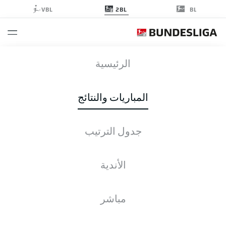
2BL
VBL
BL
SGD
-
OSN
الرئيسية
المباريات والنتائج
جدول الترتيب
التغطية المباشرة
الأخبار
التشكيلات
الإحصائيات
جدول الترتيب
الأندية
مباشر
التحقق مرة أخرى