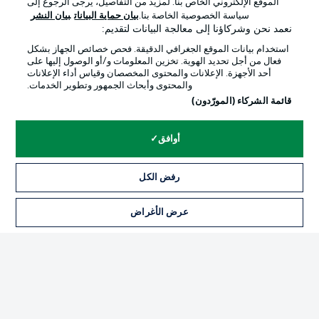
الموقع الإلكتروني الخاص بنا. لمزيد من التفاصيل، يرجى الرجوع إلى
Official Partners
سياسة الخصوصية الخاصة بنا.
بيان حماية البيانات
بيان النشر
نعمد نحن وشركاؤنا إلى معالجة البيانات لتقديم:
استخدام بيانات الموقع الجغرافي الدقيقة. فحص خصائص الجهاز بشكل
فعال من أجل تحديد الهوية. تخزين المعلومات و/أو الوصول إليها على
أحد الأجهزة. الإعلانات والمحتوى المخصصان وقياس أداء الإعلانات
والمحتوى وأبحاث الجمهور وتطوير الخدمات.
قائمة الشركاء (المورّدون)
أوافق
الإعلانات
الإخطارات القانونية
رفض الكل
إدارة التفضيلات
بيان الخصوصية
عرض الأغراض
التذاكر
شروط الاستخدام
الوظائف
جهة النشر
تواصل معنا
اللاعبون