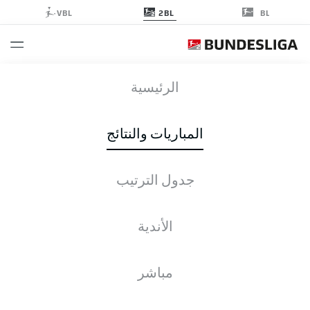
2BL
VBL
BL
OSN
-
KSV
الرئيسية
المباريات والنتائج
جدول الترتيب
التغطية المباشرة
الأخبار
التشكيلات
الإحصائيات
جدول الترتيب
الأندية
السبت, 19.09.2026
11:00 ص
مباشر
Holstein-Stadion