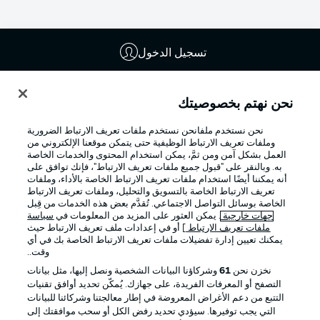
تسجيل الدخول
نحن نهتم بخصوصيتك
نحن نستخدم ملفانحن نستخدم ملفات تعريف الارتباط الضرورية
وملفات تعريف الارتباط الوظيفية حتى يتمكن موقعنا الإلكتروني من
العمل بشكل آمن ومن ثمَّ، يمكن استخدام المحتوى والخدمات الخاصة
به. وبالنقر على "قبول جميع ملفات تعريف الارتباط"، فإنك توافق على
أنه يمكننا أيضًا استخدام ملفات تعريف الارتباط الخاصة بالأداء، وملفات
تعريف الارتباط الخاصة بالتسويق والتحليل، وملفات تعريف الارتباط
الخاصة بوسائل التواصل الاجتماعي. تُقدَّم بعض هذه الخدمات من قِبل
Football as it's meant to be
جهات خارجية
. يمكن العثور على المزيد من المعلومات في
سياسة
ملفات تعريف الارتباط
] أو في إعدادات ملف تعريف الارتباط حيث
يمكنك تعيين إدارة تفضيلات ملفات تعريف الارتباط الخاصة بك في أي
وقت..
نخزن نحن
61
وشركاؤنا البيانات الشخصية ونصل إليها، مثل بيانات
تطبيق الدوري الألماني
التصفح أو المعرفات الفريدة، على جهازك. يُمكّن تحديد أوافق تقنيات
التتبع من دعم الأغراض المعروضة في إطار معالجتنا وشركائنا للبيانات
التي يجب توفيرها. سيؤدي تحديد رفض الكل أو سحب موافقتك إلى