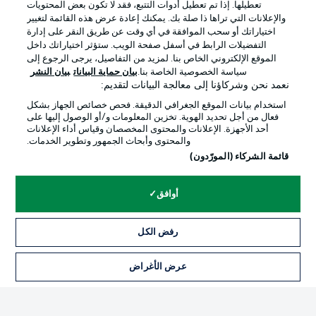
تعطيلها. إذا تم تعطيل أدوات التتبع، فقد لا تكون بعض المحتويات
والإعلانات التي تراها ذا صلة بك. يمكنك إعادة عرض هذه القائمة لتغيير
اختياراتك أو سحب الموافقة في أي وقت عن طريق النقر على إدارة
Official Partners
التفضيلات الرابط في أسفل صفحة الويب. ستؤثر اختياراتك داخل
الموقع الإلكتروني الخاص بنا. لمزيد من التفاصيل، يرجى الرجوع إلى
سياسة الخصوصية الخاصة بنا.
بيان حماية البيانات
بيان النشر
نعمد نحن وشركاؤنا إلى معالجة البيانات لتقديم:
استخدام بيانات الموقع الجغرافي الدقيقة. فحص خصائص الجهاز بشكل
فعال من أجل تحديد الهوية. تخزين المعلومات و/أو الوصول إليها على
أحد الأجهزة. الإعلانات والمحتوى المخصصان وقياس أداء الإعلانات
والمحتوى وأبحاث الجمهور وتطوير الخدمات.
قائمة الشركاء (المورّدون)
أوافق
الإعلانات
الإخطارات القانونية
إدارة التفضيلات
بيان الخصوصية
رفض الكل
شروط الاستخدام
الوظائف
عرض الأغراض
التذاكر
جهة النشر
تواصل معنا
اللاعبون