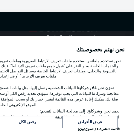
Football as it's meant to be
نحن نهتم بخصوصيتك
Official Partners
نحن نستخدم ملفانحن نستخدم ملفات تعريف الارتباط الضرورية وملفات تعريف ا
والخدمات الخاصة به. وبالنقر على "قبول جميع ملفات تعريف الارتباط"، فإنك ت
بالتسويق والتحليل، وملفات تعريف الارتباط الخاصة بوسائل التواصل الاجتما
ملفات تعريف الارتباط
] أو في إعداد
نخزن نحن
61
وشركاؤنا البيانات الشخصية ونصل إليها، مثل بيانات التصفح
معالجتنا وشركائنا للبيانات التي يجب توفيرها. سيؤدي تحديد رفض الكل أو سحب
صلة بك. يمكنك إعادة عرض هذه القائمة لتغيير اختياراتك أو سحب الموافقة
الموقع الإلكتروني الخا
نعمد نحن وشركاؤنا إلى معالجة البيانات لتقديم:
استخدام بيانات الموقع الجغرافي الدقيقة. فحص خصائص الجهاز بشكل فعال من
© 2026 Bundesliga-Gruppe GmbH
عرض الأغراض
رفض الكل
قائمة الشركاء (المورّدون)