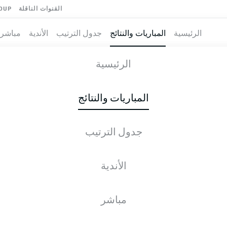
القنوات الناقلة
OUP
الرئيسية
المباريات والنتائج
جدول الترتيب
الأندية
مباشر
ELEFELD
-
الرئيسية
المباريات والنتائج
جدول الترتيب
طية المباشرة
الأخبار
التشكيلات
الإحصائيات
جدول التر
الأندية
الجمعة, 11.09.2026
16:30 م
مباشر
Merck-Stadion am Böllenfalltor