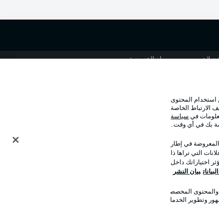
الإخطارات القانونية
تفضيلات
بيان الخصوصية
استخدام
الوظائف
شر
تواصل معنا
 استخدام المحتوى
ف الارتباط الخاصة
معلومات في
سياسة
صة بك في أي وقت..
 المعروضة في إطار
نات التي تراها ذا
ر اختياراتك داخل
بيانات
بيان النشر
ت والمحتوى المخصصان
وضع شاشة العرض
هور وتطوير الخدمات.