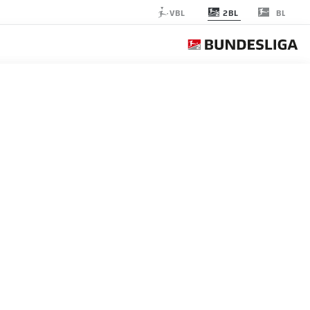
2BL
VBL
BL
DARMSTADT
الجولة 5
التغ