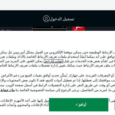
تسجيل الدخول
الإعلانات
إدارة ال
تطبيق الدوري الألماني
شروط ال
جهة الن
لارتباط الوظيفية حتى يتمكن موقعنا الإلكتروني من العمل بشكل آمن ومن ثمَّ، يمكن
اللاعبون
وافق على أنه يمكننا أيضًا استخدام ملفات تعريف الارتباط الخاصة بالأداء، وملفات تعري
عي. تُقدَّم بعض هذه الخدمات من قِبل
جهات خارجية
. يمكن العثور على المزيد من ال
ات ملف تعريف الارتباط حيث يمكنك تعيين إدارة تفضيلات ملفات تعريف الارتباط الخا
 أو المعرفات الفريدة، على جهازك. يُمكّن تحديد أوافق تقنيات التتبع من دعم الأغراض
 موافقتك إلى تعطيلها. إذا تم تعطيل أدوات التتبع، فقد لا تكون بعض المحتويات والإعلا
 في أي وقت عن طريق النقر على إدارة التفضيلات الرابط في أسفل صفحة الويب. ستؤث
ص بنا. لمزيد من التفاصيل، يرجى الرجوع إلى سياسة الخصوصية الخاصة بنا.
بيان حماية ال
اختر اللغة
 أجل تحديد الهوية. تخزين المعلومات و/أو الوصول إليها على أحد الأجهزة. الإعلانا
العربية
أوافق
وقياس أداء الإعلانات والمحتوى وأبحاث الجم
التذاكر