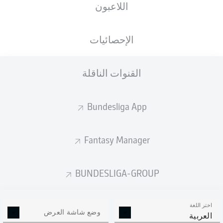
اللاعبون
LEAG Energie Stadion
الإحصائيات
القنوات الناقلة
إعلان
Bundesliga App
لم يتوفر محتوى بعد لاختيارك.
Fantasy Manager
BUNDESLIGA-GROUP
اختر اللغة
وضع شاشة العرض
العربية