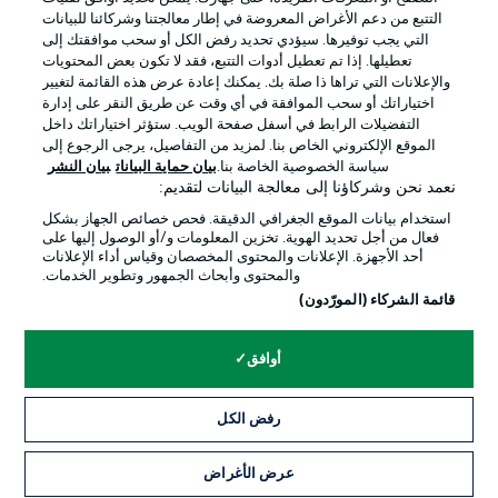
التتبع من دعم الأغراض المعروضة في إطار معالجتنا وشركائنا للبيانات
التي يجب توفيرها. سيؤدي تحديد رفض الكل أو سحب موافقتك إلى
تعطيلها. إذا تم تعطيل أدوات التتبع، فقد لا تكون بعض المحتويات
والإعلانات التي تراها ذا صلة بك. يمكنك إعادة عرض هذه القائمة لتغيير
Official Partners
اختياراتك أو سحب الموافقة في أي وقت عن طريق النقر على إدارة
التفضيلات الرابط في أسفل صفحة الويب. ستؤثر اختياراتك داخل
الموقع الإلكتروني الخاص بنا. لمزيد من التفاصيل، يرجى الرجوع إلى
سياسة الخصوصية الخاصة بنا.
بيان حماية البيانات
بيان النشر
نعمد نحن وشركاؤنا إلى معالجة البيانات لتقديم:
استخدام بيانات الموقع الجغرافي الدقيقة. فحص خصائص الجهاز بشكل
فعال من أجل تحديد الهوية. تخزين المعلومات و/أو الوصول إليها على
أحد الأجهزة. الإعلانات والمحتوى المخصصان وقياس أداء الإعلانات
والمحتوى وأبحاث الجمهور وتطوير الخدمات.
قائمة الشركاء (المورّدون)
الإعلانات
الإخطارات القانونية
أوافق
إدارة التفضيلات
بيان الخصوصية
رفض الكل
شروط الاستخدام
الوظائف
جهة النشر
تواصل معنا
عرض الأغراض
التذاكر
اللاعبون