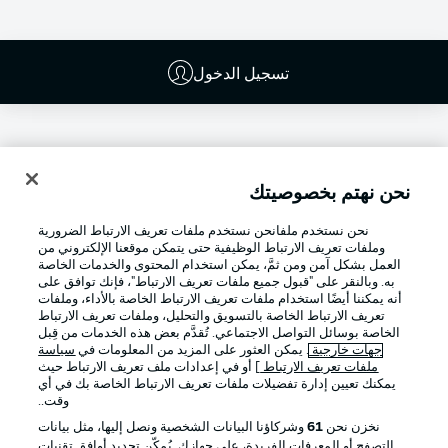
تسجيل الدخول
نحن نهتم بخصوصيتك
نحن نستخدم ملفانحن نستخدم ملفات تعريف الارتباط الضرورية
وملفات تعريف الارتباط الوظيفية حتى يتمكن موقعنا الإلكتروني من
العمل بشكل آمن ومن ثمَّ، يمكن استخدام المحتوى والخدمات الخاصة
به. وبالنقر على "قبول جميع ملفات تعريف الارتباط"، فإنك توافق على
أنه يمكننا أيضًا استخدام ملفات تعريف الارتباط الخاصة بالأداء، وملفات
تعريف الارتباط الخاصة بالتسويق والتحليل، وملفات تعريف الارتباط
Football as it's meant to be
الخاصة بوسائل التواصل الاجتماعي. تُقدَّم بعض هذه الخدمات من قِبل
جهات خارجية
. يمكن العثور على المزيد من المعلومات في
سياسة
ملفات تعريف الارتباط
] أو في إعدادات ملف تعريف الارتباط حيث
يمكنك تعيين إدارة تفضيلات ملفات تعريف الارتباط الخاصة بك في أي
وقت..
تطبيق الدوري الألماني
نخزن نحن
61
وشركاؤنا البيانات الشخصية ونصل إليها، مثل بيانات
التصفح أو المعرفات الفريدة، على جهازك. يُمكّن تحديد أوافق تقنيات