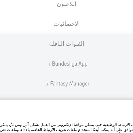
اللاعبون
ستصدر التشكيلة الأساسية قبل 60 دقيقة من انطلاق المباراة.
الإحصائيات
القنوات الناقلة
Bundesliga App
Fantasy Manager
BUNDESLIGA-GROUP
الإعلانات
إدارة ال
تطبيق الدوري الألماني
لارتباط الوظيفية حتى يتمكن موقعنا الإلكتروني من العمل بشكل آمن ومن ثمَّ، يمكن
شروط ال
وافق على أنه يمكننا أيضًا استخدام ملفات تعريف الارتباط الخاصة بالأداء، وملفات تعري