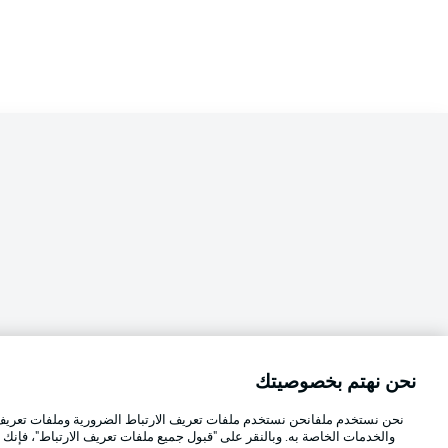
نحن نهتم بخصوصيتك
Football as it's meant to be
اختر اللغة
نحن نستخدم ملفانحن نستخدم ملفات تعريف الارتباط الضرورية وملفات تعريف ا
العربية
والخدمات الخاصة به. وبالنقر على "قبول جميع ملفات تعريف الارتباط"، فإنك ت