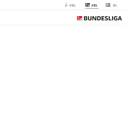
2BL
VBL
BL
GIE COTTBUS
الجولة 30
التغ