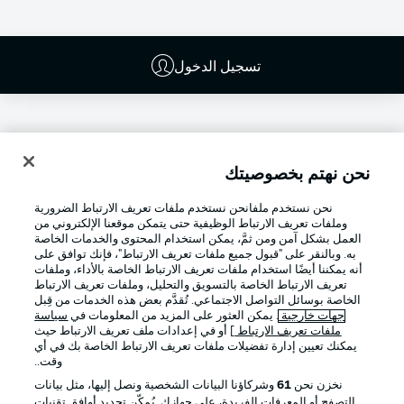
تسجيل الدخول
نحن نهتم بخصوصيتك
نحن نستخدم ملفانحن نستخدم ملفات تعريف الارتباط الضرورية
وملفات تعريف الارتباط الوظيفية حتى يتمكن موقعنا الإلكتروني من
العمل بشكل آمن ومن ثمَّ، يمكن استخدام المحتوى والخدمات الخاصة
به. وبالنقر على "قبول جميع ملفات تعريف الارتباط"، فإنك توافق على
أنه يمكننا أيضًا استخدام ملفات تعريف الارتباط الخاصة بالأداء، وملفات
تعريف الارتباط الخاصة بالتسويق والتحليل، وملفات تعريف الارتباط
Football as it's meant to be
الخاصة بوسائل التواصل الاجتماعي. تُقدَّم بعض هذه الخدمات من قِبل
جهات خارجية
. يمكن العثور على المزيد من المعلومات في
سياسة
ملفات تعريف الارتباط
] أو في إعدادات ملف تعريف الارتباط حيث
يمكنك تعيين إدارة تفضيلات ملفات تعريف الارتباط الخاصة بك في أي
وقت..
تطبيق الدوري الألماني
نخزن نحن
61
وشركاؤنا البيانات الشخصية ونصل إليها، مثل بيانات
التصفح أو المعرفات الفريدة، على جهازك. يُمكّن تحديد أوافق تقنيات