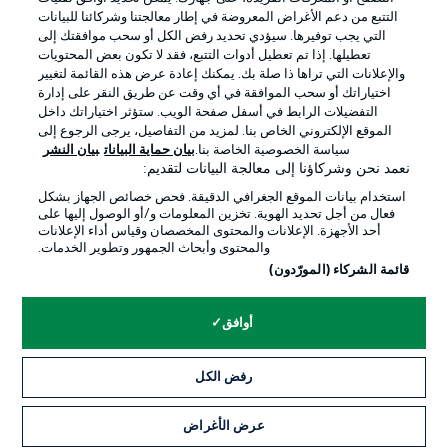
التتبع من دعم الأغراض المعروضة في إطار معالجتنا وشركائنا للبيانات
التي يجب توفيرها. سيؤدي تحديد رفض الكل أو سحب موافقتك إلى
تعطيلها. إذا تم تعطيل أدوات التتبع، فقد لا تكون بعض المحتويات
والإعلانات التي تراها ذا صلة بك. يمكنك إعادة عرض هذه القائمة لتغيير
Official Partners
اختياراتك أو سحب الموافقة في أي وقت عن طريق النقر على إدارة
التفضيلات الرابط في أسفل صفحة الويب. ستؤثر اختياراتك داخل
الموقع الإلكتروني الخاص بنا. لمزيد من التفاصيل، يرجى الرجوع إلى
سياسة الخصوصية الخاصة بنا.
بيان حماية البيانات
بيان النشر
نعمد نحن وشركاؤنا إلى معالجة البيانات لتقديم:
استخدام بيانات الموقع الجغرافي الدقيقة. فحص خصائص الجهاز بشكل
فعال من أجل تحديد الهوية. تخزين المعلومات و/أو الوصول إليها على
أحد الأجهزة. الإعلانات والمحتوى المخصصان وقياس أداء الإعلانات
والمحتوى وأبحاث الجمهور وتطوير الخدمات.
قائمة الشركاء (المورّدون)
الإعلانات
الإخطارات القانونية
أوافق
إدارة التفضيلات
بيان الخصوصية
رفض الكل
شروط الاستخدام
الوظائف
جهة النشر
تواصل معنا
عرض الأغراض
التذاكر
اللاعبون