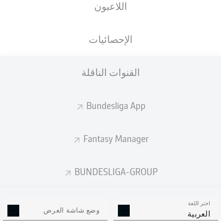
اللاعبون
Volkswagen Arena
الإحصائيات
القنوات الناقلة
إعلان
Bundesliga App
لم يتوفر محتوى بعد لاختيارك.
Fantasy Manager
BUNDESLIGA-GROUP
اختر اللغة
وضع شاشة العرض
العربية