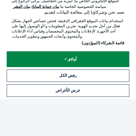
الموقع الإلكتروني الخاص بنا. لمزيد من التفاصيل، يرجى الرجوع إلى
Official Partners
سياسة الخصوصية الخاصة بنا.
بيان حماية البيانات
بيان النشر
نعمد نحن وشركاؤنا إلى معالجة البيانات لتقديم:
استخدام بيانات الموقع الجغرافي الدقيقة. فحص خصائص الجهاز بشكل
فعال من أجل تحديد الهوية. تخزين المعلومات و/أو الوصول إليها على
أحد الأجهزة. الإعلانات والمحتوى المخصصان وقياس أداء الإعلانات
والمحتوى وأبحاث الجمهور وتطوير الخدمات.
قائمة الشركاء (المورّدون)
أوافق
الإعلانات
الإخطارات القانونية
رفض الكل
إدارة التفضيلات
بيان الخصوصية
عرض الأغراض
التذاكر
شروط الاستخدام
الوظائف
جهة النشر
تواصل معنا
اللاعبون