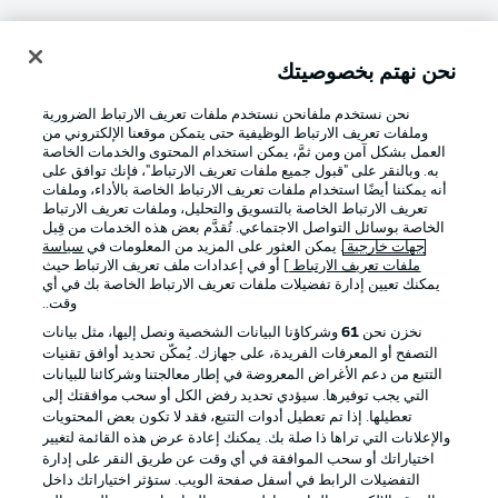
نحن نهتم بخصوصيتك
تسجيل الدخول
نحن نستخدم ملفانحن نستخدم ملفات تعريف الارتباط الضرورية
وملفات تعريف الارتباط الوظيفية حتى يتمكن موقعنا الإلكتروني من
العمل بشكل آمن ومن ثمَّ، يمكن استخدام المحتوى والخدمات الخاصة
به. وبالنقر على "قبول جميع ملفات تعريف الارتباط"، فإنك توافق على
أنه يمكننا أيضًا استخدام ملفات تعريف الارتباط الخاصة بالأداء، وملفات
تعريف الارتباط الخاصة بالتسويق والتحليل، وملفات تعريف الارتباط
الخاصة بوسائل التواصل الاجتماعي. تُقدَّم بعض هذه الخدمات من قِبل
جهات خارجية
. يمكن العثور على المزيد من المعلومات في
سياسة
ملفات تعريف الارتباط
] أو في إعدادات ملف تعريف الارتباط حيث
Football as it's meant to be
يمكنك تعيين إدارة تفضيلات ملفات تعريف الارتباط الخاصة بك في أي
وقت..
نخزن نحن
61
وشركاؤنا البيانات الشخصية ونصل إليها، مثل بيانات
التصفح أو المعرفات الفريدة، على جهازك. يُمكّن تحديد أوافق تقنيات
التتبع من دعم الأغراض المعروضة في إطار معالجتنا وشركائنا للبيانات
تطبيق الدوري الألماني
التي يجب توفيرها. سيؤدي تحديد رفض الكل أو سحب موافقتك إلى
تعطيلها. إذا تم تعطيل أدوات التتبع، فقد لا تكون بعض المحتويات
والإعلانات التي تراها ذا صلة بك. يمكنك إعادة عرض هذه القائمة لتغيير
اختياراتك أو سحب الموافقة في أي وقت عن طريق النقر على إدارة
التفضيلات الرابط في أسفل صفحة الويب. ستؤثر اختياراتك داخل