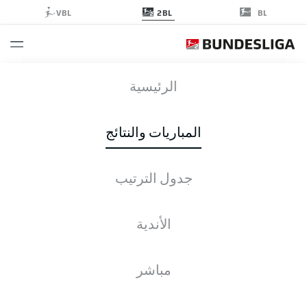
2BL
VBL
BL
BOC
-
WOB
الرئيسية
المباريات والنتائج
جدول الترتيب
التغطية المباشرة
الأخبار
التشكيلات
الإحصائيات
جدول الترتيب
الأندية
مباشر
التحقق مرة أخرى