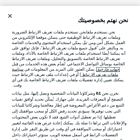
نحن نهتم بخصوصيتك
تسجيل الدخول
نحن نستخدم ملفانحن نستخدم ملفات تعريف الارتباط الضرورية
وملفات تعريف الارتباط الوظيفية حتى يتمكن موقعنا الإلكتروني من
العمل بشكل آمن ومن ثمَّ، يمكن استخدام المحتوى والخدمات الخاصة
به. وبالنقر على "قبول جميع ملفات تعريف الارتباط"، فإنك توافق على
أنه يمكننا أيضًا استخدام ملفات تعريف الارتباط الخاصة بالأداء، وملفات
تعريف الارتباط الخاصة بالتسويق والتحليل، وملفات تعريف الارتباط
الخاصة بوسائل التواصل الاجتماعي. تُقدَّم بعض هذه الخدمات من قِبل
جهات خارجية
. يمكن العثور على المزيد من المعلومات في
سياسة
ملفات تعريف الارتباط
] أو في إعدادات ملف تعريف الارتباط حيث
Football as it's meant to be
يمكنك تعيين إدارة تفضيلات ملفات تعريف الارتباط الخاصة بك في أي
وقت..
نخزن نحن
61
وشركاؤنا البيانات الشخصية ونصل إليها، مثل بيانات
التصفح أو المعرفات الفريدة، على جهازك. يُمكّن تحديد أوافق تقنيات
التتبع من دعم الأغراض المعروضة في إطار معالجتنا وشركائنا للبيانات
تطبيق الدوري الألماني
التي يجب توفيرها. سيؤدي تحديد رفض الكل أو سحب موافقتك إلى
تعطيلها. إذا تم تعطيل أدوات التتبع، فقد لا تكون بعض المحتويات
والإعلانات التي تراها ذا صلة بك. يمكنك إعادة عرض هذه القائمة لتغيير
اختياراتك أو سحب الموافقة في أي وقت عن طريق النقر على إدارة
التفضيلات الرابط في أسفل صفحة الويب. ستؤثر اختياراتك داخل