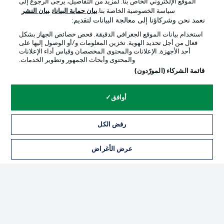
الموقع الإلكتروني الخاص بنا. لمزيد من التفاصيل، يرجى الرجوع إلى
Official Partners
سياسة الخصوصية الخاصة بنا.
بيان حماية البيانات
بيان النشر
نعمد نحن وشركاؤنا إلى معالجة البيانات لتقديم:
استخدام بيانات الموقع الجغرافي الدقيقة. فحص خصائص الجهاز بشكل
فعال من أجل تحديد الهوية. تخزين المعلومات و/أو الوصول إليها على
أحد الأجهزة. الإعلانات والمحتوى المخصصان وقياس أداء الإعلانات
والمحتوى وأبحاث الجمهور وتطوير الخدمات.
قائمة الشركاء (المورّدون)
أوافق
الإعلانات
الإخطارات القانونية
رفض الكل
إدارة التفضيلات
بيان الخصوصية
عرض الأغراض
التذاكر
شروط الاستخدام
الوظائف
جهة النشر
تواصل معنا
اللاعبون