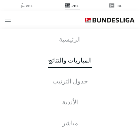
2BL
VBL
BL
FCM
-
OSN
الرئيسية
المباريات والنتائج
جدول الترتيب
التغطية المباشرة
الأخبار
التشكيلات
الإحصائيات
جدول الترتيب
الأندية
مباشر
التحقق مرة أخرى