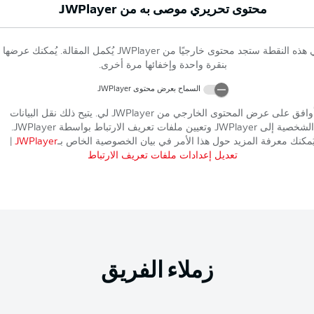
محتوى تحريري موصى به من
JWPlayer
 هذه النقطة ستجد محتوى خارجيًا من
JWPlayer
يُكمل المقالة. يُمكنك عرضها
بنقرة واحدة وإخفائها مرة أخرى.
السماح بعرض محتوى
JWPlayer
وافق على عرض المحتوى الخارجي من
JWPlayer
لي. يتيح ذلك نقل البيانات
الشخصية إلى
JWPlayer
وتعيين ملفات تعريف الارتباط بواسطة
JWPlayer
.
ُمكنك معرفة المزيد حول هذا الأمر في بيان الخصوصية الخاص بـ
JWPlayer
|
تعديل إعدادات ملفات تعريف الارتباط
زملاء الفريق