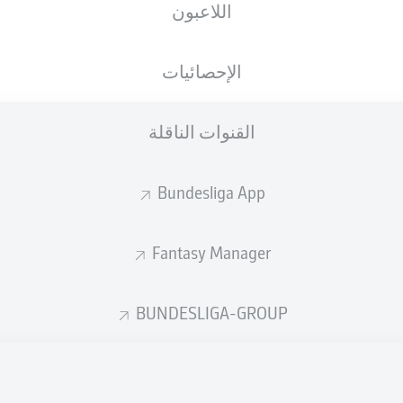
اللاعبون
الجنسية
23.11.2001
الطول
الوزن
POL
24 عام
185 CM
82 KG
الإحصائيات
القنوات الناقلة
Bundesliga App
Fantasy Manager
إحصائيات موسم 2026/2027
BUNDESLIGA-GROUP
الأخطاء المرتكبة
لهوائية
ة