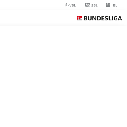
2BL
VBL
BL
MATEUSZ
ZUKOWSKI
22
مهاجم
MAGDEBURG
إحصائيات موسم 2026/2027
الأهداف
زملاء ال