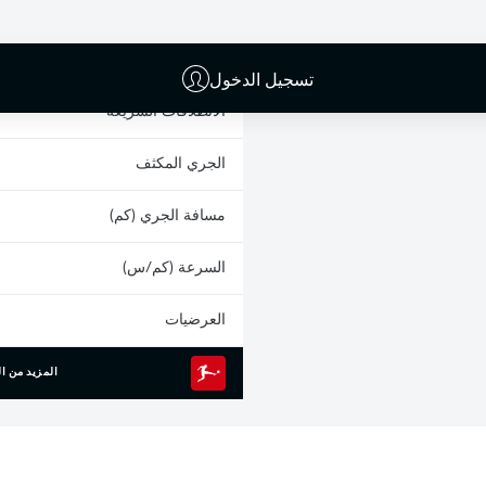
البطاقات الصفراء
المشاركات
تسجيل الدخول
الانطلاقات السريعة
الجري المكثف
مسافة الجري (كم)
السرعة (كم/س)
العرضيات
المزيد من ال