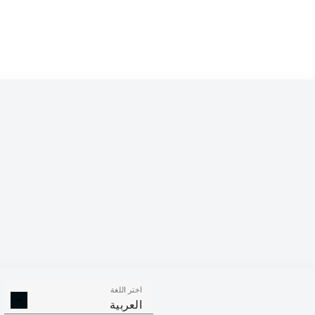
Competition
Bundesliga 2
Season
2026/2027
اختر اللغة
الالتحامات ا
الافتكاكات الناجحة
العربية
الناجح