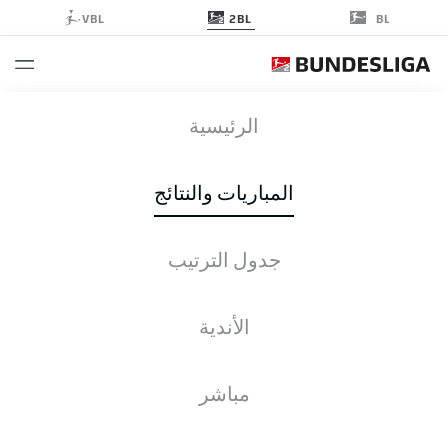
2BL
VBL
BL
DSC
-
KSC
الرئيسية
المباريات والنتائج
جدول الترتيب
التغطية المباشرة
الأخبار
التشكيلات
الإحصائيات
جدول الترتيب
الأندية
4-3-3
4-4-2
مباشر
التشكيلة الأساسية
KARLSRUHE