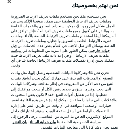
نحن نهتم بخصوصيتك
نحن نستخدم ملفانحن نستخدم ملفات تعريف الارتباط الضرورية
وملفات تعريف الارتباط الوظيفية حتى يتمكن موقعنا الإلكتروني من
العمل بشكل آمن ومن ثمَّ، يمكن استخدام المحتوى والخدمات الخاصة
به. وبالنقر على "قبول جميع ملفات تعريف الارتباط"، فإنك توافق على
أنه يمكننا أيضًا استخدام ملفات تعريف الارتباط الخاصة بالأداء، وملفات
تعريف الارتباط الخاصة بالتسويق والتحليل، وملفات تعريف الارتباط
الخاصة بوسائل التواصل الاجتماعي. تُقدَّم بعض هذه الخدمات من قِبل
جهات خارجية
. يمكن العثور على المزيد من المعلومات في
سياسة
ملفات تعريف الارتباط
] أو في إعدادات ملف تعريف الارتباط حيث
يمكنك تعيين إدارة تفضيلات ملفات تعريف الارتباط الخاصة بك في أي
الإعلانات
الإخطارات القانونية
وقت..
إدارة التفضيلات
بيان الخصوصية
نخزن نحن
61
وشركاؤنا البيانات الشخصية ونصل إليها، مثل بيانات
التصفح أو المعرفات الفريدة، على جهازك. يُمكّن تحديد أوافق تقنيات
شروط الاستخدام
الوظائف
التتبع من دعم الأغراض المعروضة في إطار معالجتنا وشركائنا للبيانات
جهة النشر
تواصل معنا
التي يجب توفيرها. سيؤدي تحديد رفض الكل أو سحب موافقتك إلى
تعطيلها. إذا تم تعطيل أدوات التتبع، فقد لا تكون بعض المحتويات
اللاعبون
والإعلانات التي تراها ذا صلة بك. يمكنك إعادة عرض هذه القائمة لتغيير
اختياراتك أو سحب الموافقة في أي وقت عن طريق النقر على إدارة
التفضيلات الرابط في أسفل صفحة الويب. ستؤثر اختياراتك داخل
الموقع الإلكتروني الخاص بنا. لمزيد من التفاصيل، يرجى الرجوع إلى
سياسة الخصوصية الخاصة بنا.
بيان حماية البيانات
بيان النشر
نعمد نحن وشركاؤنا إلى معالجة البيانات لتقديم: