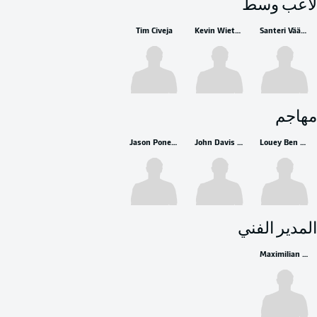
لاعب وسط
Tim Civeja
Kevin Wiethaup
Santeri Väänänen
مهاجم
Jason Ponente-Ramirez
John Davis Meyer
Louey Ben Farhat
المدير الفني
Maximilian Senft