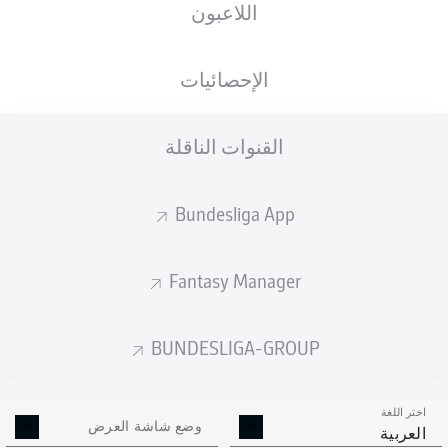
اللاعبون
Noel Eichinger
Moritz Broschinski
الإحصائيات
Marvin Wanitzek
Rafael Pinto Pedrosa
القنوات الناقلة
Bundesliga App
Danyal Zor
Lilian Egloff
Fantasy Manager
Deniz Ofli
Marcel Franke
Christoph Kobald
Sebastian Jung
BUNDESLIGA-GROUP
اختر اللغة
Hans Christian Bernat
وضع شاشة العرض
العربية