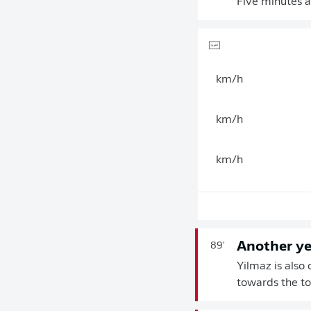
Five minutes a
km/h
km/h
km/h
Another ye
89'
Yilmaz is also 
towards the top