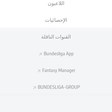
اللاعبون
الإحصائيات
القنوات الناقلة
Bundesliga App
Fantasy Manager
90' +2'
M. Emreli
BUNDESLIGA-GROUP
S. Michel
77'
I. Ansah
49'
T. Scheller
20'