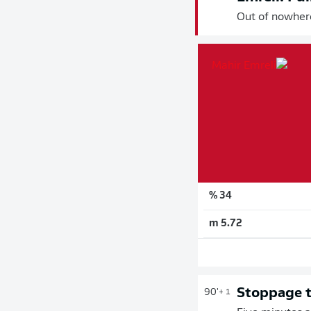
Out of nowhere
34 %
5.72 m
Stoppage 
90'
+ 1