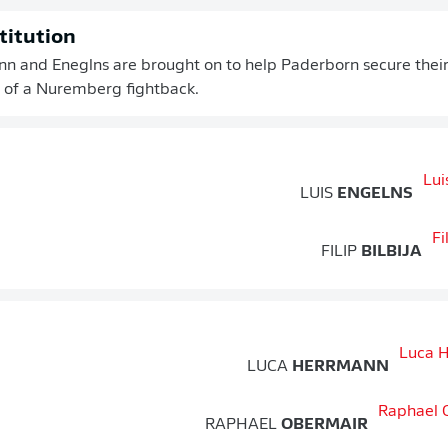
titution
n and Eneglns are brought on to help Paderborn secure their
n of a Nuremberg fightback.
LUIS
ENGELNS
FILIP
BILBIJA
LUCA
HERRMANN
RAPHAEL
OBERMAIR