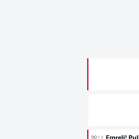
Emreli! Pul
90'
+ 3