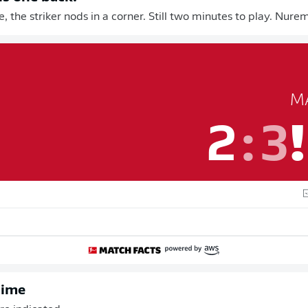
, the striker nods in a corner. Still two minutes to play. Nur
M
2
:
3
time