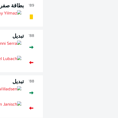
بطاقة صفرا
89'
تبديل
88'
تبديل
88'