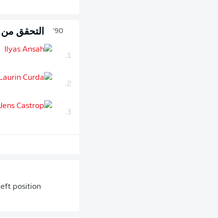
التحقق من ال
90'
1.
2.
3.
eft position