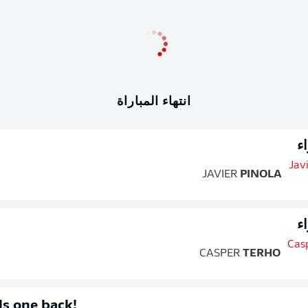
انتهاء المباراة
ء
JAVIER
PINOLA
ء
CASPER
TERHO
ls one back!