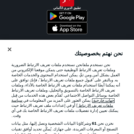
تطبيق الدوري الألماني
Official Partners
نحن نهتم بخصوصيتك
نحن نستخدم ملفانحن نستخدم ملفات تعريف الارتباط الضرورية
وملفات تعريف الارتباط الوظيفية حتى يتمكن موقعنا الإلكتروني من
العمل بشكل آمن ومن ثمَّ، يمكن استخدام المحتوى والخدمات الخاصة
به. وبالنقر على "قبول جميع ملفات تعريف الارتباط"، فإنك توافق على
أنه يمكننا أيضًا استخدام ملفات تعريف الارتباط الخاصة بالأداء، وملفات
تعريف الارتباط الخاصة بالتسويق والتحليل، وملفات تعريف الارتباط
الخاصة بوسائل التواصل الاجتماعي. تُقدَّم بعض هذه الخدمات من قِبل
جهات خارجية
. يمكن العثور على المزيد من المعلومات في
سياسة
ملفات تعريف الارتباط
] أو في إعدادات ملف تعريف الارتباط حيث
يمكنك تعيين إدارة تفضيلات ملفات تعريف الارتباط الخاصة بك في أي
الإعلانات
الإخطارات القانونية
وقت..
إدارة التفضيلات
بيان الخصوصية
نخزن نحن
61
وشركاؤنا البيانات الشخصية ونصل إليها، مثل بيانات
التصفح أو المعرفات الفريدة، على جهازك. يُمكّن تحديد أوافق تقنيات
شروط الاستخدام
الوظائف