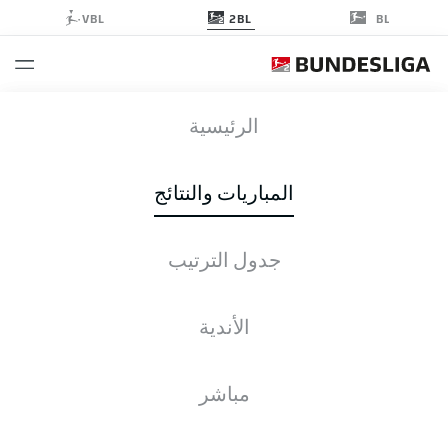
2BL
VBL
BL
FCM
-
S04
الرئيسية
FCM
S04
5
2
المباريات والنتائج
جدول الترتيب
التغطية المباشرة
الأخبار
التشكيلات
الإحصائيات
جدول الترتيب
الأندية
مباشر