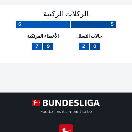
الركلات الركنية
6
5
حالات التسلل
الأخطاء المرتكبة
7
9
2
0
Football as it's meant to be