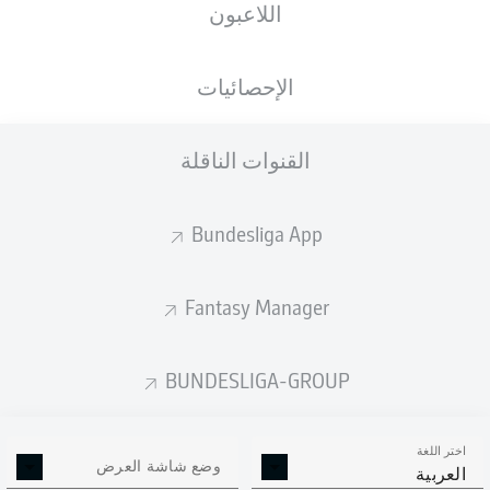
اللاعبون
الأهداف المتوقعة
الإحصائيات
5
القنوات الناقلة
3.79
Bundesliga App
2
2.08
Fantasy Manager
Goals
BUNDESLIGA-GROUP
التمريرات المكتملة
اختر اللغة
340
492
وضع شاشة العرض
العربية
الدقة
79 %
85 %