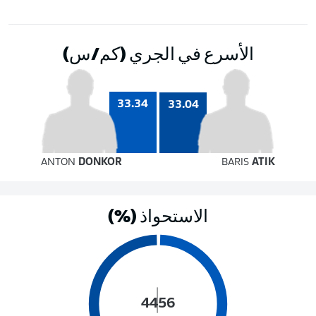
الأسرع في الجري (كم/س)
33.34
33.04
ANTON
DONKOR
BARIS
ATIK
الاستحواذ (%)
44
56