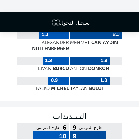
جودة التمرير
تسجيل الدخول
1.3
2.3
ALEXANDER
MEHMET
CAN AYDIN
NOLLENBERGER
1.2
1.8
LIVAN
BURCU
ANTON
DONKOR
0.9
1.8
FALKO
MICHEL
TAYLAN
BULUT
التسديدات
6
9
خارج المرمى
خارج المرمى
10
8