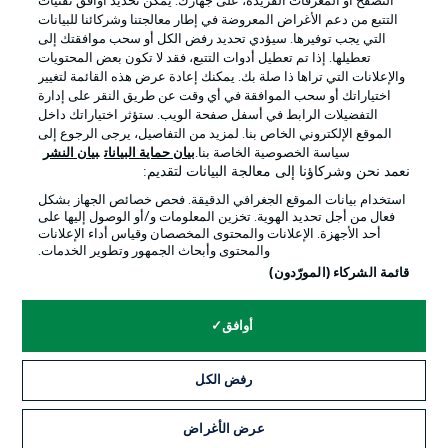
التصفح أو المعرفات الفريدة، على جهازك. يُمكّن تحديد أوافق تقنيات
التتبع من دعم الأغراض المعروضة في إطار معالجتنا وشركائنا للبيانات
التي يجب توفيرها. سيؤدي تحديد رفض الكل أو سحب موافقتك إلى
تعطيلها. إذا تم تعطيل أدوات التتبع، فقد لا تكون بعض المحتويات
والإعلانات التي تراها ذا صلة بك. يمكنك إعادة عرض هذه القائمة لتغيير
اختياراتك أو سحب الموافقة في أي وقت عن طريق النقر على إدارة
التفضيلات الرابط في أسفل صفحة الويب. ستؤثر اختياراتك داخل
الإعلانات
الإخطارات القانونية
الموقع الإلكتروني الخاص بنا. لمزيد من التفاصيل، يرجى الرجوع إلى
سياسة الخصوصية الخاصة بنا.
بيان حماية البيانات
بيان النشر
إدارة التفضيلات
بيان الخصوصية
نعمد نحن وشركاؤنا إلى معالجة البيانات لتقديم:
شروط الاستخدام
الوظائف
استخدام بيانات الموقع الجغرافي الدقيقة. فحص خصائص الجهاز بشكل
فعال من أجل تحديد الهوية. تخزين المعلومات و/أو الوصول إليها على
جهة النشر
تواصل معنا
أحد الأجهزة. الإعلانات والمحتوى المخصصان وقياس أداء الإعلانات
والمحتوى وأبحاث الجمهور وتطوير الخدمات.
اللاعبون
قائمة الشركاء (المورّدون)
أوافق
رفض الكل
عرض الأغراض