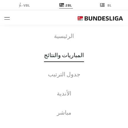
2BL
VBL
BL
STP
-
KSC
الرئيسية
STP
KSC
1
2
المباريات والنتائج
جدول الترتيب
التغطية المباشرة
الأخبار
التشكيلات
الإحصائيات
جدول الترتيب
الأندية
م
ف-ت-خ
له
+/-
ن
مباشر