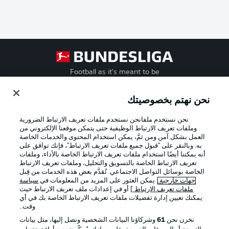
Football as it's meant to be
نحن نهتم بخصوصيتك
نحن نستخدم ملفانحن نستخدم ملفات تعريف الارتباط الضرورية
تطبيق الدوري الألماني
وملفات تعريف الارتباط الوظيفية حتى يتمكن موقعنا الإلكتروني من
العمل بشكل آمن ومن ثمَّ، يمكن استخدام المحتوى والخدمات الخاصة
به. وبالنقر على "قبول جميع ملفات تعريف الارتباط"، فإنك توافق على
أنه يمكننا أيضًا استخدام ملفات تعريف الارتباط الخاصة بالأداء، وملفات
تعريف الارتباط الخاصة بالتسويق والتحليل، وملفات تعريف الارتباط
الخاصة بوسائل التواصل الاجتماعي. تُقدَّم بعض هذه الخدمات من قِبل
Official Partners
جهات خارجية
. يمكن العثور على المزيد من المعلومات في
سياسة
ملفات تعريف الارتباط
] أو في إعدادات ملف تعريف الارتباط حيث
يمكنك تعيين إدارة تفضيلات ملفات تعريف الارتباط الخاصة بك في أي
وقت..
نخزن نحن
61
وشركاؤنا البيانات الشخصية ونصل إليها، مثل بيانات