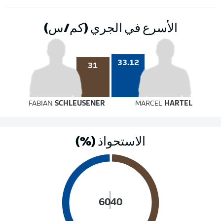
الأسرع في الجري (كم/س)
33.12
31
FABIAN
SCHLEUSENER
MARCEL
HARTEL
الاستحواذ (%)
60
40