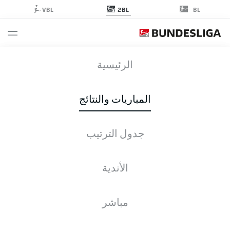
2BL
VBL
BL
STP
-
KSC
الرئيسية
STP
KSC
1
2
المباريات والنتائج
جدول الترتيب
التغطية المباشرة
الأخبار
التشكيلات
الإحصائيات
جدول الترتيب
الأندية
مباشر