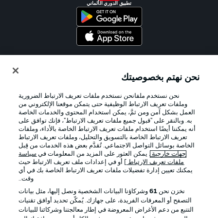
تطبيق الدوري الألماني
Official Partners
نحن نهتم بخصوصيتك
نحن نستخدم ملفانحن نستخدم ملفات تعريف الارتباط الضرورية
وملفات تعريف الارتباط الوظيفية حتى يتمكن موقعنا الإلكتروني من
العمل بشكل آمن ومن ثمَّ، يمكن استخدام المحتوى والخدمات الخاصة
به. وبالنقر على "قبول جميع ملفات تعريف الارتباط"، فإنك توافق على
أنه يمكننا أيضًا استخدام ملفات تعريف الارتباط الخاصة بالأداء، وملفات
تعريف الارتباط الخاصة بالتسويق والتحليل، وملفات تعريف الارتباط
الخاصة بوسائل التواصل الاجتماعي. تُقدَّم بعض هذه الخدمات من قِبل
جهات خارجية
. يمكن العثور على المزيد من المعلومات في
سياسة
ملفات تعريف الارتباط
] أو في إعدادات ملف تعريف الارتباط حيث
يمكنك تعيين إدارة تفضيلات ملفات تعريف الارتباط الخاصة بك في أي
الإعلانات
الإخطارات القانونية
وقت..
إدارة التفضيلات
بيان الخصوصية
نخزن نحن
61
وشركاؤنا البيانات الشخصية ونصل إليها، مثل بيانات
التصفح أو المعرفات الفريدة، على جهازك. يُمكّن تحديد أوافق تقنيات
شروط الاستخدام
الوظائف
التتبع من دعم الأغراض المعروضة في إطار معالجتنا وشركائنا للبيانات
جهة النشر
تواصل معنا