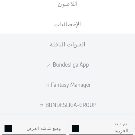
اللاعبون
الأهداف المتوقعة
الإحصائيات
2
القنوات الناقلة
1.71
1
Bundesliga App
0.8
Fantasy Manager
Goals
BUNDESLIGA-GROUP
التمريرات المكتملة
اختر اللغة
591
340
وضع شاشة العرض
العربية
الدقة
88 %
79 %