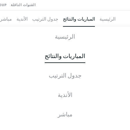
القنوات الناقلة
OUP
الرئيسية
المباريات والنتائج
جدول الترتيب
الأندية
مباشر
ÜSSELDORF
-
HE
الرئيسية
F95
BSC
2
2
المباريات والنتائج
جدول الترتيب
طية المباشرة
الأخبار
التشكيلات
الإحصائيات
جدول التر
الأندية
مباشر