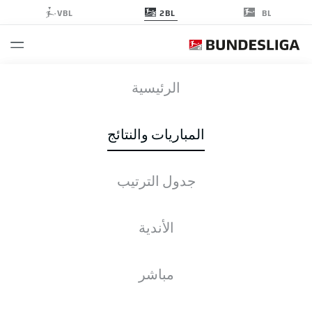
2BL
VBL
BL
SGF
-
SVS
الرئيسية
SGF
SVS
2
0
المباريات والنتائج
جدول الترتيب
التغطية المباشرة
الأخبار
التشكيلات
الإحصائيات
جدول الترتيب
الأندية
مباشر