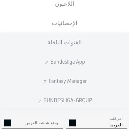
اللاعبون
الإحصائيات
القنوات الناقلة
R. Ache
26'
B. Hrgota
9'
Bundesliga App
BWT-Stadion am Hardtwald
(4,951 المتفرجون)
M. Petersen
Fantasy Manager
BUNDESLIGA-GROUP
إعلان
اختر اللغة
وضع شاشة العرض
العربية