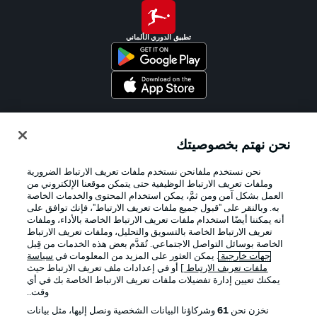
تطبيق الدوري الألماني
Official Partners
نحن نهتم بخصوصيتك
نحن نستخدم ملفانحن نستخدم ملفات تعريف الارتباط الضرورية
وملفات تعريف الارتباط الوظيفية حتى يتمكن موقعنا الإلكتروني من
العمل بشكل آمن ومن ثمَّ، يمكن استخدام المحتوى والخدمات الخاصة
به. وبالنقر على "قبول جميع ملفات تعريف الارتباط"، فإنك توافق على
أنه يمكننا أيضًا استخدام ملفات تعريف الارتباط الخاصة بالأداء، وملفات
تعريف الارتباط الخاصة بالتسويق والتحليل، وملفات تعريف الارتباط
الخاصة بوسائل التواصل الاجتماعي. تُقدَّم بعض هذه الخدمات من قِبل
جهات خارجية
. يمكن العثور على المزيد من المعلومات في
سياسة
ملفات تعريف الارتباط
] أو في إعدادات ملف تعريف الارتباط حيث
يمكنك تعيين إدارة تفضيلات ملفات تعريف الارتباط الخاصة بك في أي
الإعلانات
الإخطارات القانونية
وقت..
إدارة التفضيلات
بيان الخصوصية
نخزن نحن
61
وشركاؤنا البيانات الشخصية ونصل إليها، مثل بيانات