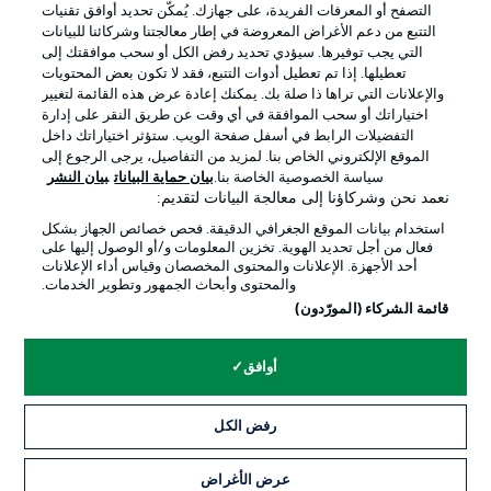
التصفح أو المعرفات الفريدة، على جهازك. يُمكّن تحديد أوافق تقنيات
شروط الاستخدام
الوظائف
التتبع من دعم الأغراض المعروضة في إطار معالجتنا وشركائنا للبيانات
جهة النشر
تواصل معنا
التي يجب توفيرها. سيؤدي تحديد رفض الكل أو سحب موافقتك إلى
تعطيلها. إذا تم تعطيل أدوات التتبع، فقد لا تكون بعض المحتويات
اللاعبون
والإعلانات التي تراها ذا صلة بك. يمكنك إعادة عرض هذه القائمة لتغيير
اختياراتك أو سحب الموافقة في أي وقت عن طريق النقر على إدارة
التفضيلات الرابط في أسفل صفحة الويب. ستؤثر اختياراتك داخل
الموقع الإلكتروني الخاص بنا. لمزيد من التفاصيل، يرجى الرجوع إلى
سياسة الخصوصية الخاصة بنا.
بيان حماية البيانات
بيان النشر
نعمد نحن وشركاؤنا إلى معالجة البيانات لتقديم:
استخدام بيانات الموقع الجغرافي الدقيقة. فحص خصائص الجهاز بشكل
فعال من أجل تحديد الهوية. تخزين المعلومات و/أو الوصول إليها على
أحد الأجهزة. الإعلانات والمحتوى المخصصان وقياس أداء الإعلانات
والمحتوى وأبحاث الجمهور وتطوير الخدمات.
© 2026 Bundesliga-Gruppe GmbH
قائمة الشركاء (المورّدون)
اختر اللغة
أوافق
العربية
رفض الكل
وضع شاشة العرض
عرض الأغراض