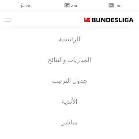
2BL
VBL
BL
JANIK
الرئيسية
BACHMANN
14
المباريات والنتائج
جدول الترتيب
لاعب وسط
الأندية
SCHALKE
إحصائيات موسم 2026/2027
الأهداف
زملاء الفريق
مباشر