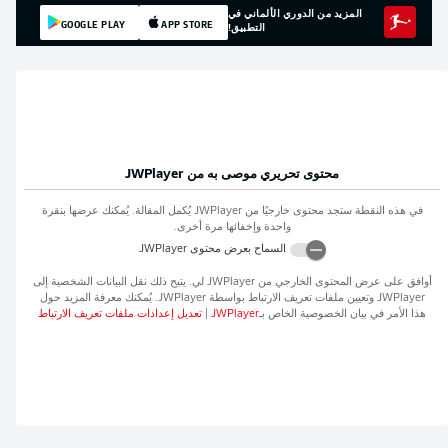
المزيد من الدوري الألماني في
GOOGLE PLAY
APP STORE
التطبيق!
محتوى تحريري موصى به من
JWPlayer
في هذه النقطة ستجد محتوى خارجيًا من
JWPlayer
يُكمل المقالة. يُمكنك عرضها بنقرة
واحدة وإخفائها مرة أخرى.
السماح بعرض محتوى
JWPlayer
أوافق على عرض المحتوى الخارجي من
JWPlayer
لي. يتيح ذلك نقل البيانات الشخصية إلى
JWPlayer
وتعيين ملفات تعريف الارتباط بواسطة
JWPlayer
. يُمكنك معرفة المزيد حول
هذا الأمر في بيان الخصوصية الخاص بـ
JWPlayer
|
تعديل إعدادات ملفات تعريف الارتباط