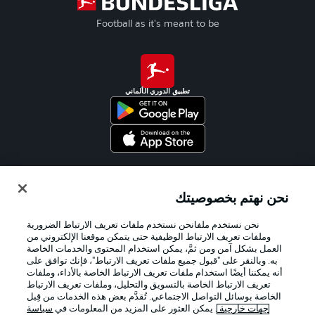
Football as it's meant to be
تطبيق الدوري الألماني
Official Partners
نحن نهتم بخصوصيتك
نحن نستخدم ملفانحن نستخدم ملفات تعريف الارتباط الضرورية
وملفات تعريف الارتباط الوظيفية حتى يتمكن موقعنا الإلكتروني من
العمل بشكل آمن ومن ثمَّ، يمكن استخدام المحتوى والخدمات الخاصة
به. وبالنقر على "قبول جميع ملفات تعريف الارتباط"، فإنك توافق على
أنه يمكننا أيضًا استخدام ملفات تعريف الارتباط الخاصة بالأداء، وملفات
تعريف الارتباط الخاصة بالتسويق والتحليل، وملفات تعريف الارتباط
الخاصة بوسائل التواصل الاجتماعي. تُقدَّم بعض هذه الخدمات من قِبل
جهات خارجية
. يمكن العثور على المزيد من المعلومات في
سياسة