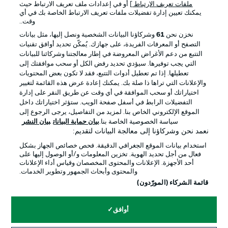
ملفات تعريف الارتباط
] أو في إعدادات ملف تعريف الارتباط حيث
يمكنك تعيين إدارة تفضيلات ملفات تعريف الارتباط الخاصة بك في أي
الإعلانات
الإخطارات القانونية
وقت..
إدارة التفضيلات
بيان الخصوصية
نخزن نحن
61
وشركاؤنا البيانات الشخصية ونصل إليها، مثل بيانات
التصفح أو المعرفات الفريدة، على جهازك. يُمكّن تحديد أوافق تقنيات
شروط الاستخدام
القنوات الناقلة
التتبع من دعم الأغراض المعروضة في إطار معالجتنا وشركائنا للبيانات
الوظائف
جهة النشر
التي يجب توفيرها. سيؤدي تحديد رفض الكل أو سحب موافقتك إلى
تعطيلها. إذا تم تعطيل أدوات التتبع، فقد لا تكون بعض المحتويات
تواصل معنا
اللاعبون
والإعلانات التي تراها ذا صلة بك. يمكنك إعادة عرض هذه القائمة لتغيير
اختياراتك أو سحب الموافقة في أي وقت عن طريق النقر على إدارة
التفضيلات الرابط في أسفل صفحة الويب. ستؤثر اختياراتك داخل
الموقع الإلكتروني الخاص بنا. لمزيد من التفاصيل، يرجى الرجوع إلى
سياسة الخصوصية الخاصة بنا.
بيان حماية البيانات
بيان النشر
نعمد نحن وشركاؤنا إلى معالجة البيانات لتقديم:
استخدام بيانات الموقع الجغرافي الدقيقة. فحص خصائص الجهاز بشكل
فعال من أجل تحديد الهوية. تخزين المعلومات و/أو الوصول إليها على
أحد الأجهزة. الإعلانات والمحتوى المخصصان وقياس أداء الإعلانات
والمحتوى وأبحاث الجمهور وتطوير الخدمات.
© 2026 Bundesliga-Gruppe GmbH
قائمة الشركاء (المورّدون)
اختر اللغة
أوافق
العربية