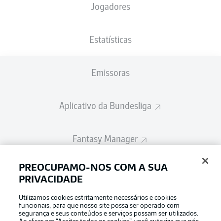
Jogadores
A escalação inicial será divulgada 60
minutos antes do início da partida
Estatísticas
Emissoras
Aplicativo da Bundesliga
Fantasy Manager
PREOCUPAMO-NOS COM A SUA
BUNDESLIGA-GROUP
PRIVACIDADE
Utilizamos cookies estritamente necessários e cookies
Escolha seu idioma
funcionais, para que nosso site possa ser operado com
Modo de visualização
Português
segurança e seus conteúdos e serviços possam ser utilizados.