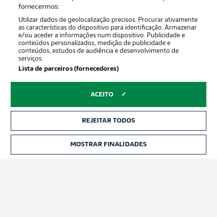
Oferecido por
fornecermos:
Utilizar dados de geolocalização precisos. Procurar ativamente
as características do dispositivo para identificação. Armazenar
e/ou aceder a informações num dispositivo. Publicidade e
conteúdos personalizados, medição de publicidade e
conteúdos, estudos de audiência e desenvolvimento de
serviços.
Lista de parceiros (fornecedores)
ACEITO
Publicidade
Avisos legais
REJEITAR TODOS
Gerir preferências
Aviso de privacidade
MOSTRAR FINALIDADES
INGRESSOS
Termos de uso
Emissoras
Trabalhe conosco
Marca
Contato
Jogadores