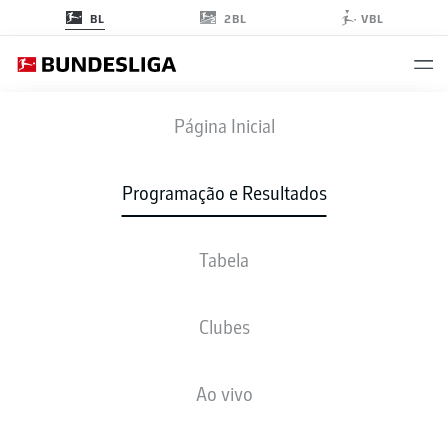
2BL
BL
VBL
FCA
-
FCU
Página Inicial
Programação e Resultados
Tabela
AO VIVO
NOTÍCIAS
ESCALAÇÕES
ESTATÍSTICAS
TABELA
Clubes
Ao vivo
Verifique novamente