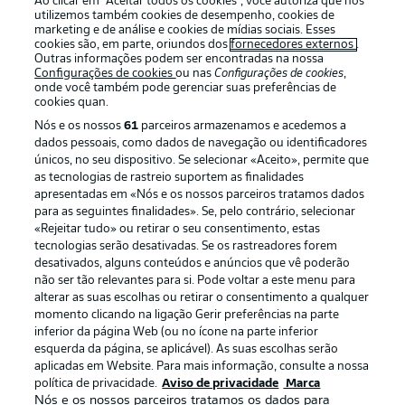
Ao clicar em “Aceitar todos os cookies”, você autoriza que nós
utilizemos também cookies de desempenho, cookies de
marketing e de análise e cookies de mídias sociais. Esses
cookies são, em parte, oriundos dos
fornecedores externos
.
Outras informações podem ser encontradas na nossa
Login
Configurações de cookies
ou nas
Configurações de cookies
,
onde você também pode gerenciar suas preferências de
cookies quan.
Nós e os nossos
61
parceiros armazenamos e acedemos a
dados pessoais, como dados de navegação ou identificadores
únicos, no seu dispositivo. Se selecionar «Aceito», permite que
as tecnologias de rastreio suportem as finalidades
apresentadas em «Nós e os nossos parceiros tratamos dados
para as seguintes finalidades». Se, pelo contrário, selecionar
Football as it’s meant to be
«Rejeitar tudo» ou retirar o seu consentimento, estas
tecnologias serão desativadas. Se os rastreadores forem
desativados, alguns conteúdos e anúncios que vê poderão
não ser tão relevantes para si. Pode voltar a este menu para
alterar as suas escolhas ou retirar o consentimento a qualquer
APLICATIVO DA BUNDESLIGA
momento clicando na ligação Gerir preferências na parte
inferior da página Web (ou no ícone na parte inferior
esquerda da página, se aplicável). As suas escolhas serão
aplicadas em Website. Para mais informação, consulte a nossa
política de privacidade.
Aviso de privacidade
Marca
Nós e os nossos parceiros tratamos os dados para