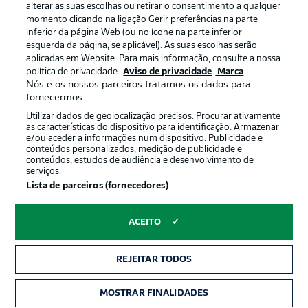
alterar as suas escolhas ou retirar o consentimento a qualquer
momento clicando na ligação Gerir preferências na parte
inferior da página Web (ou no ícone na parte inferior
esquerda da página, se aplicável). As suas escolhas serão
Oferecido por
aplicadas em Website. Para mais informação, consulte a nossa
política de privacidade.
Aviso de privacidade
Marca
Nós e os nossos parceiros tratamos os dados para
fornecermos:
Utilizar dados de geolocalização precisos. Procurar ativamente
as características do dispositivo para identificação. Armazenar
e/ou aceder a informações num dispositivo. Publicidade e
conteúdos personalizados, medição de publicidade e
conteúdos, estudos de audiência e desenvolvimento de
serviços.
Lista de parceiros (fornecedores)
Publicidade
Avisos legais
ACEITO
Gerir preferências
Aviso de privacidade
REJEITAR TODOS
Termos de uso
Emissoras
Trabalhe conosco
Marca
MOSTRAR FINALIDADES
INGRESSOS
Contato
Jogadores