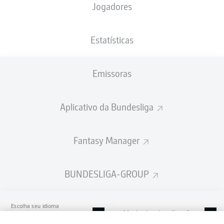
Jogadores
SIGNAL IDUNA PARK
Estatísticas
Emissoras
Publicidade
Aplicativo da Bundesliga
Ainda não temos conteúdo disponível para a sua seleção.
Fantasy Manager
BUNDESLIGA-GROUP
Escolha seu idioma
Modo de visualização
Português