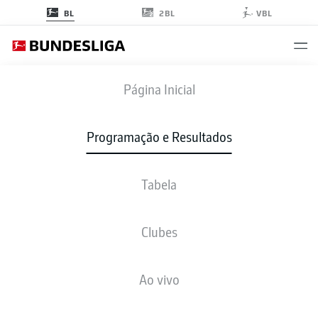
2BL
BL
VBL
BVB
-
SVW
Página Inicial
Programação e Resultados
Tabela
AO VIVO
NOTÍCIAS
ESCALAÇÕES
ESTATÍSTICAS
TABELA
Clubes
Ao vivo
sex., 09.10.2026 - dom., 11.10.2026
Esta rodada ainda não foi programada.