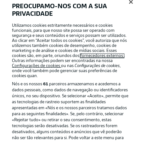
PREOCUPAMO-NOS COM A SUA
PRIVACIDADE
Login
Utilizamos cookies estritamente necessários e cookies
funcionais, para que nosso site possa ser operado com
segurança e seus conteúdos e serviços possam ser utilizados.
Ao clicar em “Aceitar todos os cookies”, você autoriza que nós
utilizemos também cookies de desempenho, cookies de
marketing e de análise e cookies de mídias sociais. Esses
cookies são, em parte, oriundos dos
fornecedores externos
.
Outras informações podem ser encontradas na nossa
Configurações de cookies
ou nas
Configurações de cookies
,
onde você também pode gerenciar suas preferências de
cookies quan.
Nós e os nossos
61
parceiros armazenamos e acedemos a
dados pessoais, como dados de navegação ou identificadores
únicos, no seu dispositivo. Se selecionar «Aceito», permite que
Football as it’s meant to be
as tecnologias de rastreio suportem as finalidades
apresentadas em «Nós e os nossos parceiros tratamos dados
para as seguintes finalidades». Se, pelo contrário, selecionar
«Rejeitar tudo» ou retirar o seu consentimento, estas
tecnologias serão desativadas. Se os rastreadores forem
desativados, alguns conteúdos e anúncios que vê poderão
APLICATIVO DA BUNDESLIGA
não ser tão relevantes para si. Pode voltar a este menu para