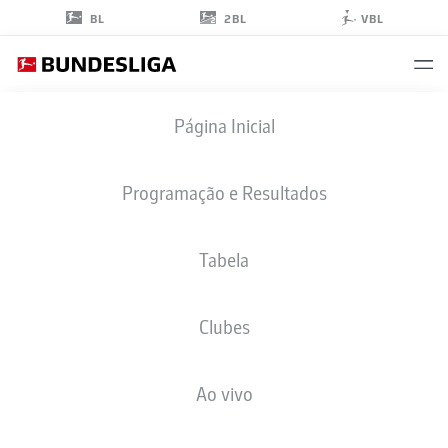
2BL
BL
VBL
DARIUSZ
Página Inicial
STALMACH
23
Programação e Resultados
Tabela
MEIO-CAMPO
Clubes
WERDER BREMEN
ESTATÍSTICAS DA TEMPORADA 2026/2027
GOLS
COMP
Ao vivo