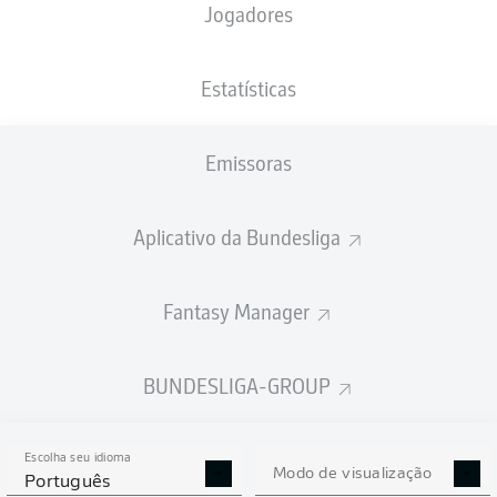
Jogadores
PESO
NACIONALIDADE
08.12.2005
ALTURA
75
POL
20 ANOS
182 CM
KG
Estatísticas
Emissoras
Competition
Bundesliga
Aplicativo da Bundesliga
Season
2026/2027
Fantasy Manager
BUNDESLIGA-GROUP
ESTATÍSTICAS DA
TEMPORADA 2026/2027
Escolha seu idioma
Modo de visualização
Português