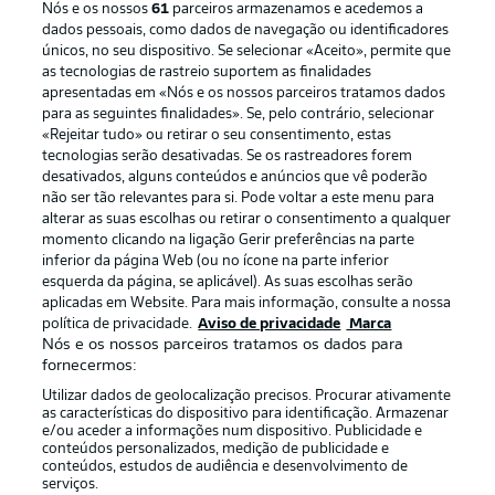
Nós e os nossos
61
parceiros armazenamos e acedemos a
dados pessoais, como dados de navegação ou identificadores
únicos, no seu dispositivo. Se selecionar «Aceito», permite que
as tecnologias de rastreio suportem as finalidades
apresentadas em «Nós e os nossos parceiros tratamos dados
para as seguintes finalidades». Se, pelo contrário, selecionar
«Rejeitar tudo» ou retirar o seu consentimento, estas
Publicidade
Avisos legais
tecnologias serão desativadas. Se os rastreadores forem
Gerir preferências
Aviso de privacidade
desativados, alguns conteúdos e anúncios que vê poderão
não ser tão relevantes para si. Pode voltar a este menu para
Termos de uso
Emissoras
alterar as suas escolhas ou retirar o consentimento a qualquer
momento clicando na ligação Gerir preferências na parte
Trabalhe conosco
Marca
inferior da página Web (ou no ícone na parte inferior
Contato
Jogadores
esquerda da página, se aplicável). As suas escolhas serão
aplicadas em Website. Para mais informação, consulte a nossa
política de privacidade.
Aviso de privacidade
Marca
Nós e os nossos parceiros tratamos os dados para
fornecermos:
Utilizar dados de geolocalização precisos. Procurar ativamente
as características do dispositivo para identificação. Armazenar
e/ou aceder a informações num dispositivo. Publicidade e
conteúdos personalizados, medição de publicidade e
conteúdos, estudos de audiência e desenvolvimento de
serviços.