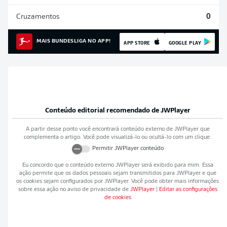
Cruzamentos
0
MAIS BUNDESLIGA NO APP!
APP STORE
GOOGLE PLAY
Conteúdo editorial recomendado de
JWPlayer
A partir desse ponto você encontrará conteúdo externo de
JWPlayer
que
complementa o artigo. Você pode visualizá-lo ou ocultá-lo com um clique.
Permitir
JWPlayer
conteúdo
Eu concordo que o conteúdo externo
JWPlayer
será exibido para mim. Essa
ação permite que os dados pessoais sejam transmitidos para
JWPlayer
e que
os cookies sejam configurados por
JWPlayer
. Você pode obter mais informações
sobre essa ação no aviso de privacidade de
JWPlayer
|
Editar as configurações
de cookies