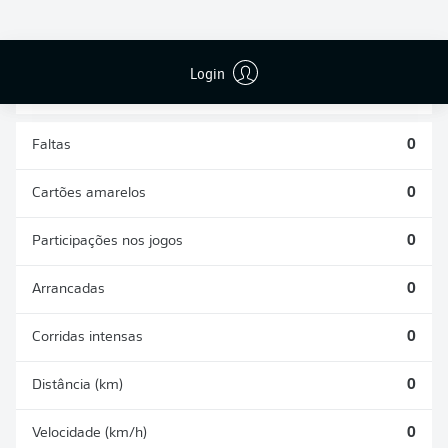
DESARMES
DISPUTAS
REALIZADOS
ÁREAS GANHAS
0
0
Login
Faltas
0
Cartões amarelos
0
Participações nos jogos
0
Arrancadas
0
Corridas intensas
0
Distância (km)
0
Velocidade (km/h)
0