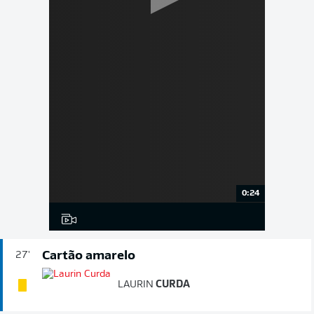
0:24
Cartão amarelo
27'
LAURIN
CURDA