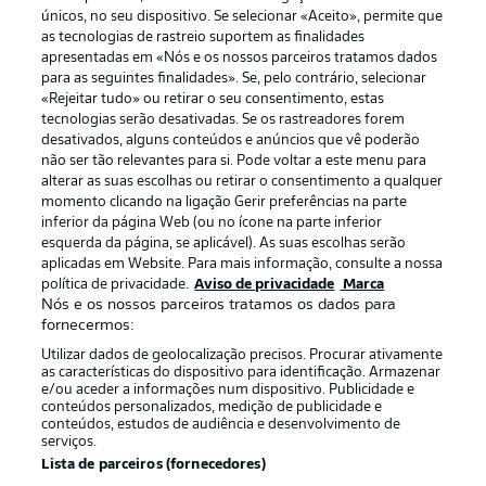
únicos, no seu dispositivo. Se selecionar «Aceito», permite que
as tecnologias de rastreio suportem as finalidades
apresentadas em «Nós e os nossos parceiros tratamos dados
para as seguintes finalidades». Se, pelo contrário, selecionar
«Rejeitar tudo» ou retirar o seu consentimento, estas
Publicidade
Avisos legais
tecnologias serão desativadas. Se os rastreadores forem
Gerir preferências
Aviso de privacidade
desativados, alguns conteúdos e anúncios que vê poderão
não ser tão relevantes para si. Pode voltar a este menu para
Termos de uso
Emissoras
alterar as suas escolhas ou retirar o consentimento a qualquer
momento clicando na ligação Gerir preferências na parte
Trabalhe conosco
Marca
inferior da página Web (ou no ícone na parte inferior
Contato
Jogadores
esquerda da página, se aplicável). As suas escolhas serão
aplicadas em Website. Para mais informação, consulte a nossa
política de privacidade.
Aviso de privacidade
Marca
Nós e os nossos parceiros tratamos os dados para
fornecermos:
Utilizar dados de geolocalização precisos. Procurar ativamente
as características do dispositivo para identificação. Armazenar
e/ou aceder a informações num dispositivo. Publicidade e
conteúdos personalizados, medição de publicidade e
conteúdos, estudos de audiência e desenvolvimento de
serviços.
© 2026 Bundesliga-Gruppe GmbH
Lista de parceiros (fornecedores)