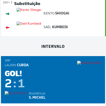
105'
+ 3
Substituição
KENTO
SHIOGAI
SAËL
KUMBEDI
INTERVALO
100'
LAURIN
CURDA
GOL!
2
:
1
Assistência:
S. MICHEL