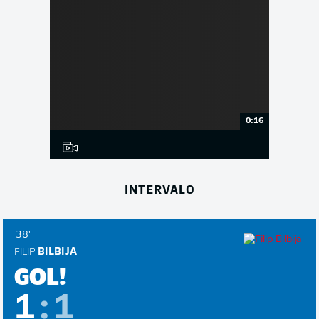
0:16
INTERVALO
38'
FILIP
BILBIJA
GOL!
1
:
1