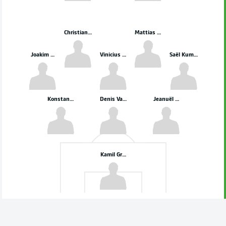
Christian Eriksen
Mattias Svanberg
Joakim Mæhle
Vinicius Souza
Saël Kumbedi
Konstantinos Koulierakis
Denis Vavro
Jeanuël Belocian
Kamil Grabara