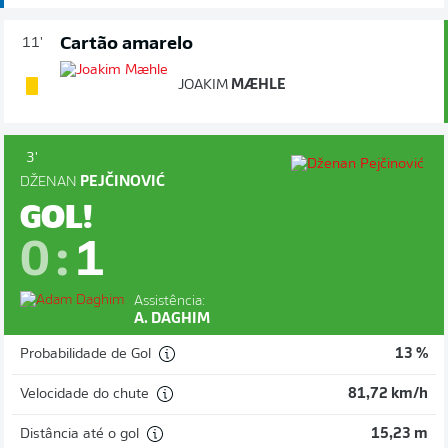
Cartão amarelo
11'
JOAKIM
MÆHLE
3'
DŽENAN
PEJČINOVIĆ
GOL!
0
:
1
Assistência:
A. DAGHIM
Probabilidade de Gol
13 %
Velocidade do chute
81,72 km/h
Distância até o gol
15,23 m