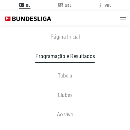
2BL
BL
VBL
SCP
-
WOB
Página Inicial
SCP
WOB
2
1
Programação e Resultados
Tabela
AO VIVO
NOTÍCIAS
ESCALAÇÕES
ESTATÍSTICAS
TABELA
Clubes
L. Curda
100'
Ao vivo
F. Bilbija
38'
14'
J. Mæhle