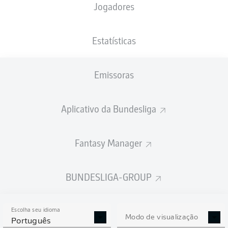
Jogadores
3'
D. Pejčinović
Home Deluxe Arena
(Esgotado)
Estatísticas
Felix Zwayer
Emissoras
Publicidade
Aplicativo da Bundesliga
Fantasy Manager
FIM DE JOGO
BUNDESLIGA-GROUP
FIM DE JOGO
Escolha seu idioma
Modo de visualização
120'
Português
+ 2
Cartão amarelo