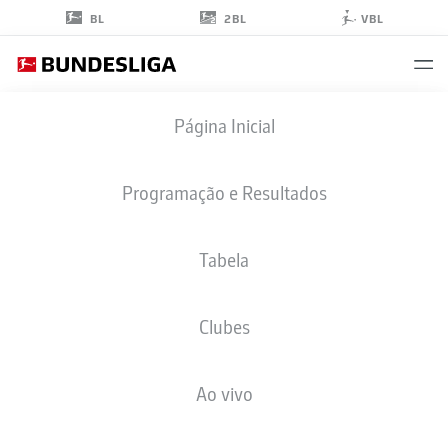
2BL
BL
VBL
MATTES
Página Inicial
HANSEN
22
Programação e Resultados
Tabela
MEIO-CAMPO
Clubes
PADERBORN
ESTATÍSTICAS DA TEMPORADA 2026/2027
GOLS
COMP
Ao vivo