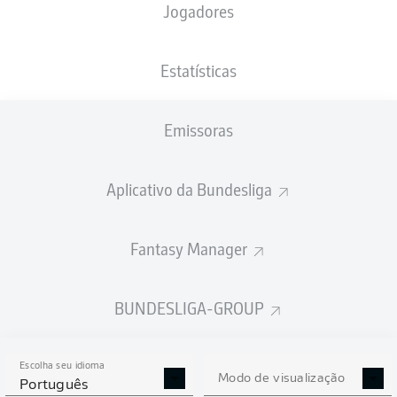
Jogadores
PESO
NACIONALIDADE
15.05.2004
ALTURA
77
DEU
22 ANOS
183 CM
KG
Estatísticas
Emissoras
Competition
Bundesliga
Aplicativo da Bundesliga
Season
2026/2027
Fantasy Manager
BUNDESLIGA-GROUP
ESTATÍSTICAS DA
TEMPORADA 2026/2027
Escolha seu idioma
Modo de visualização
Português