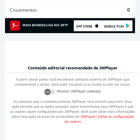
Cruzamentos
0
MAIS BUNDESLIGA NO APP!
APP STORE
GOOGLE PLAY
Conteúdo editorial recomendado de
JWPlayer
A partir desse ponto você encontrará conteúdo externo de
JWPlayer
que
complementa o artigo. Você pode visualizá-lo ou ocultá-lo com um clique.
Permitir
JWPlayer
conteúdo
Eu concordo que o conteúdo externo
JWPlayer
será exibido para mim. Essa
ação permite que os dados pessoais sejam transmitidos para
JWPlayer
e que
os cookies sejam configurados por
JWPlayer
. Você pode obter mais informações
sobre essa ação no aviso de privacidade de
JWPlayer
|
Editar as configurações
de cookies