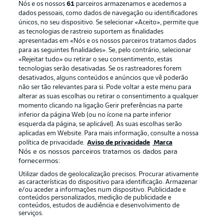
Nós e os nossos
61
parceiros armazenamos e acedemos a
dados pessoais, como dados de navegação ou identificadores
únicos, no seu dispositivo. Se selecionar «Aceito», permite que
as tecnologias de rastreio suportem as finalidades
apresentadas em «Nós e os nossos parceiros tratamos dados
para as seguintes finalidades». Se, pelo contrário, selecionar
«Rejeitar tudo» ou retirar o seu consentimento, estas
Publicidade
Avisos legais
tecnologias serão desativadas. Se os rastreadores forem
Gerir preferências
Aviso de privacidade
desativados, alguns conteúdos e anúncios que vê poderão
não ser tão relevantes para si. Pode voltar a este menu para
Termos de uso
Emissoras
alterar as suas escolhas ou retirar o consentimento a qualquer
momento clicando na ligação Gerir preferências na parte
Trabalhe conosco
Marca
inferior da página Web (ou no ícone na parte inferior
Contato
Jogadores
esquerda da página, se aplicável). As suas escolhas serão
aplicadas em Website. Para mais informação, consulte a nossa
política de privacidade.
Aviso de privacidade
Marca
Nós e os nossos parceiros tratamos os dados para
fornecermos:
Utilizar dados de geolocalização precisos. Procurar ativamente
as características do dispositivo para identificação. Armazenar
e/ou aceder a informações num dispositivo. Publicidade e
conteúdos personalizados, medição de publicidade e
conteúdos, estudos de audiência e desenvolvimento de
serviços.