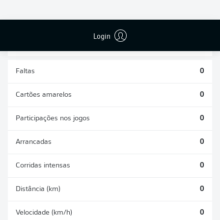
DESARMES
DISPUTAS
REALIZADOS
ÁREAS GANHAS
0
0
Login
Faltas
0
Cartões amarelos
0
Participações nos jogos
0
Arrancadas
0
Corridas intensas
0
Distância (km)
0
Velocidade (km/h)
0