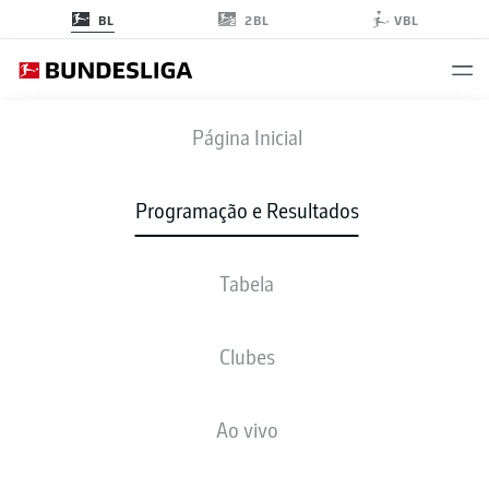
2BL
BL
VBL
FCU
-
WOB
Página Inicial
FCU
WOB
1
0
Programação e Resultados
Tabela
AO VIVO
NOTÍCIAS
ESCALAÇÕES
ESTATÍSTICAS
TABELA
Clubes
3-3-2-2
4-2-3-1
Ao vivo
ESCALAÇÃO INICIAL
UNION BERLIN