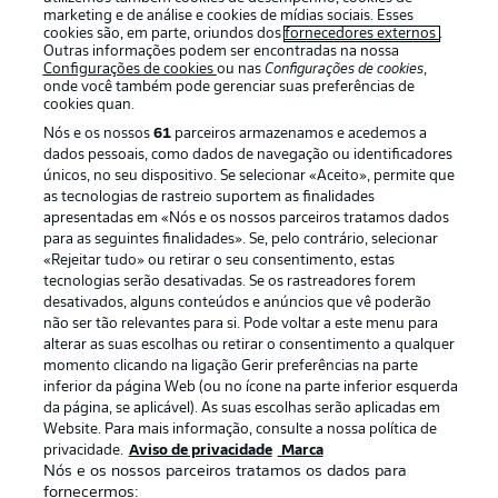
marketing e de análise e cookies de mídias sociais. Esses
cookies são, em parte, oriundos dos
fornecedores externos
.
Outras informações podem ser encontradas na nossa
Configurações de cookies
ou nas
Configurações de cookies
,
onde você também pode gerenciar suas preferências de
cookies quan.
Nós e os nossos
61
parceiros armazenamos e acedemos a
dados pessoais, como dados de navegação ou identificadores
únicos, no seu dispositivo. Se selecionar «Aceito», permite que
as tecnologias de rastreio suportem as finalidades
apresentadas em «Nós e os nossos parceiros tratamos dados
Publicidade
Avisos legais
para as seguintes finalidades». Se, pelo contrário, selecionar
«Rejeitar tudo» ou retirar o seu consentimento, estas
Gerir preferências
Aviso de privacidade
tecnologias serão desativadas. Se os rastreadores forem
desativados, alguns conteúdos e anúncios que vê poderão
Termos de uso
Emissoras
não ser tão relevantes para si. Pode voltar a este menu para
Trabalhe conosco
Marca
alterar as suas escolhas ou retirar o consentimento a qualquer
momento clicando na ligação Gerir preferências na parte
Contato
Jogadores
inferior da página Web (ou no ícone na parte inferior esquerda
da página, se aplicável). As suas escolhas serão aplicadas em
Website. Para mais informação, consulte a nossa política de
privacidade.
Aviso de privacidade
Marca
Nós e os nossos parceiros tratamos os dados para
fornecermos: