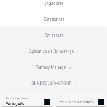
Jogadores
Benedict Hollerbach
Kevin Volland
Estatísticas
Emissoras
Lucas Tousart
András Schäfer
Aplicativo da Bundesliga
Robin Gosens
Rani Khedira
Alex Král
Fantasy Manager
Diogo Leite
Robin Knoche
Danilho Doekhi
BUNDESLIGA-GROUP
Escolha seu idioma
Frederik Rønnow
Modo de visualização
Português