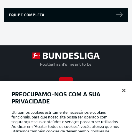
EQUIPE COMPLETA
Football as it’s meant to be
APLICATIVO DA BUNDESLIGA
PREOCUPAMO-NOS COM A SUA
PRIVACIDADE
Utilizamos cookies estritamente necessários e cookies
funcionais, para que nosso site possa ser operado com
segurança e seus conteúdos e serviços possam ser utilizados.
Oferecido por
Ao clicar em “Aceitar todos os cookies”, você autoriza que nós
utilizemos também cookies de desempenho, cookies de