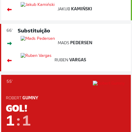
JAKUB
KAMIŃSKI
Substituição
66'
MADS
PEDERSEN
RUBEN
VARGAS
55'
ROBERT
GUMNY
GOL!
1
:
1