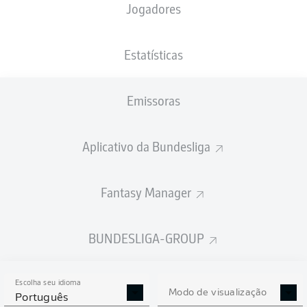
Jogadores
Estatísticas
Emissoras
R. Gumny
55'
Aplicativo da Bundesliga
27'
Y. Gerhardt
WWK ARENA
(26.220 Espectadores)
D. Siebert
Fantasy Manager
BUNDESLIGA-GROUP
Publicidade
Escolha seu idioma
Modo de visualização
Português