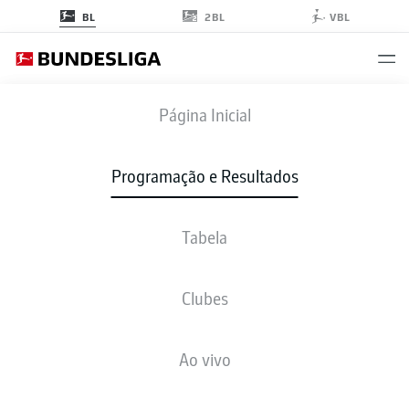
2BL
BL
VBL
FCA
-
WOB
Página Inicial
FCA
WOB
1
1
Programação e Resultados
Tabela
AO VIVO
NOTÍCIAS
ESCALAÇÕES
ESTATÍSTICAS
TABELA
Clubes
Ao vivo