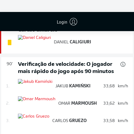
FIM DE JOGO
Login
Cartão amarelo
90'
+ 1
DANIEL
CALIGIURI
Verificação de velocidade: O jogador
90'
mais rápido do jogo após 90 minutos
1.
JAKUB
KAMIŃSKI
33,68
km/h
2.
OMAR
MARMOUSH
33,62
km/h
3.
CARLOS
GRUEZO
33,58
km/h