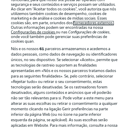
funcionais, para que nosso site possa ser operado com
segurança e seus conteúdos e serviços possam ser utilizados.
Ao clicar em “Aceitar todos os cookies”, você autoriza que nós
utilizemos também cookies de desempenho, cookies de
Oferecido por
marketing e de análise e cookies de mídias sociais. Esses
cookies são, em parte, oriundos dos
fornecedores externos
.
Outras informações podem ser encontradas na nossa
Configurações de cookies
ou nas
Configurações de cookies
,
onde você também pode gerenciar suas preferências de
cookies quan.
Nós e os nossos
61
parceiros armazenamos e acedemos a
dados pessoais, como dados de navegação ou identificadores
únicos, no seu dispositivo. Se selecionar «Aceito», permite que
as tecnologias de rastreio suportem as finalidades
apresentadas em «Nós e os nossos parceiros tratamos dados
para as seguintes finalidades». Se, pelo contrário, selecionar
«Rejeitar tudo» ou retirar o seu consentimento, estas
Publicidade
Avisos legais
tecnologias serão desativadas. Se os rastreadores forem
Gerir preferências
Aviso de privacidade
desativados, alguns conteúdos e anúncios que vê poderão
não ser tão relevantes para si. Pode voltar a este menu para
Termos de uso
Emissoras
alterar as suas escolhas ou retirar o consentimento a qualquer
momento clicando na ligação Gerir preferências na parte
Trabalhe conosco
Marca
inferior da página Web (ou no ícone na parte inferior
Contato
Jogadores
esquerda da página, se aplicável). As suas escolhas serão
aplicadas em Website. Para mais informação, consulte a nossa