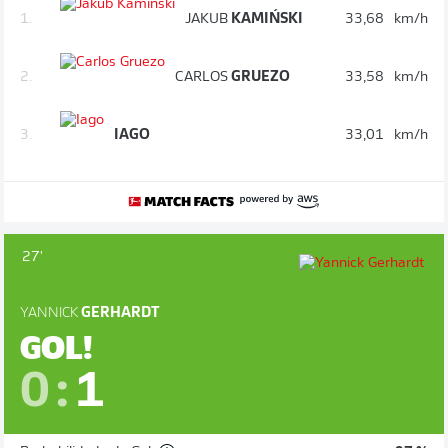
1.
JAKUB
KAMIŃSKI
33,68
km/h
2.
CARLOS
GRUEZO
33,58
km/h
3.
IAGO
33,01
km/h
27'
YANNICK
GERHARDT
GOL!
0
:
1