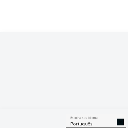
Competition
Bundesliga
Season
2025/2026
ESTAT
Escolha seu idioma
DESARMES
DISPU
Português
REALIZADOS
ÁREAS G