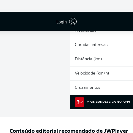
0
Cartões amarelos
Participações nos jogos
Login
Arrancadas
Corridas intensas
Distância (km)
Velocidade (km/h)
Cruzamentos
MAIS BUNDESLIGA NO APP!
Conteúdo editorial recomendado de
JWPlayer