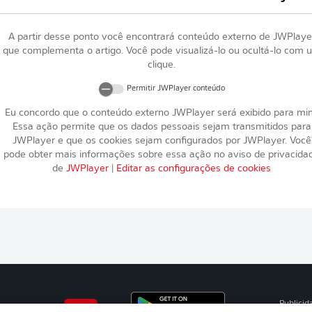
A partir desse ponto você encontrará conteúdo externo de
JWPlaye
que complementa o artigo. Você pode visualizá-lo ou ocultá-lo com 
clique.
Permitir
JWPlayer
conteúdo
Eu concordo que o conteúdo externo
JWPlayer
será exibido para mi
Essa ação permite que os dados pessoais sejam transmitidos para
JWPlayer
e que os cookies sejam configurados por
JWPlayer
. Você
pode obter mais informações sobre essa ação no aviso de privacida
de
JWPlayer
|
Editar as configurações de cookies
Publicid