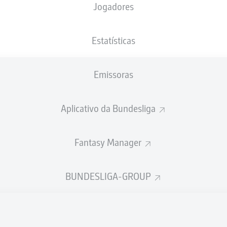
Jogadores
NACIONALIDADE
04.06.1998
ALTURA
PESO
POL
28 ANOS
182 CM
71 KG
Estatísticas
Emissoras
Aplicativo da Bundesliga
Fantasy Manager
ÍSTICAS DA TEMPORADA 202
BUNDESLIGA-GROUP
Faltas
TAS
ANHAS