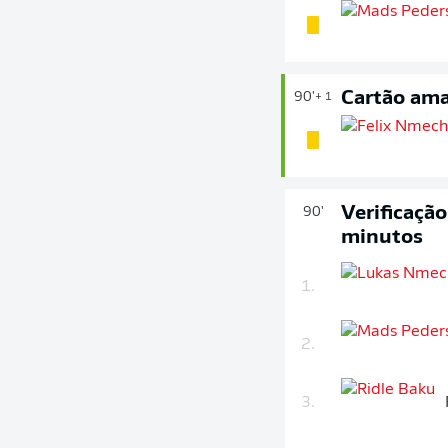
Cartão ama
90'
+ 1
Verificaçã
90'
minutos
1.
2.
3.