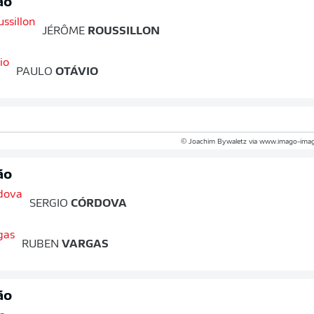
ão
JÉRÔME
ROUSSILLON
PAULO
OTÁVIO
© Joachim Bywaletz via www.imago-imag
ão
SERGIO
CÓRDOVA
RUBEN
VARGAS
ão