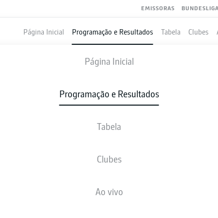
EMISSORAS
BUNDESLIG
Página Inicial
Programação e Resultados
Tabela
Clubes
WOLFSBURG
-
AUGSBURG
Página Inicial
WOB
FCA
1
0
Programação e Resultados
Tabela
VIVO
NOTÍCIAS
ESCALAÇÕES
ESTATÍSTICAS
TAB
Clubes
Ao vivo