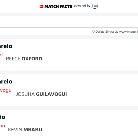
© Darius Simka via www.imago-
relo
REECE
OXFORD
relo
JOSUHA
GUILAVOGUI
ão
KEVIN
MBABU