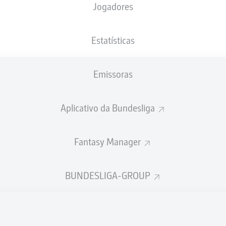
Jogadores
Estatísticas
Emissoras
Aplicativo da Bundesliga
Fantasy Manager
L. Nmecha
14'
BUNDESLIGA-GROUP
Volkswagen Arena
(16.095 Espectadores)
M. Fritz