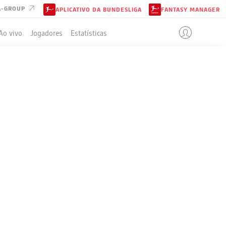
A-GROUP
APLICATIVO DA BUNDESLIGA
FANTASY MANAGER
Ao vivo
Jogadores
Estatísticas
ELA