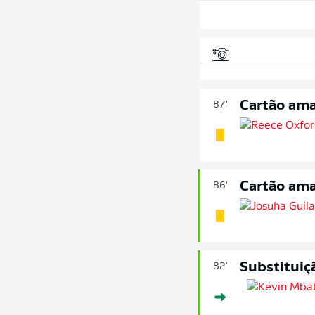
Cartão ama
87'
Cartão ama
86'
Substituiç
82'