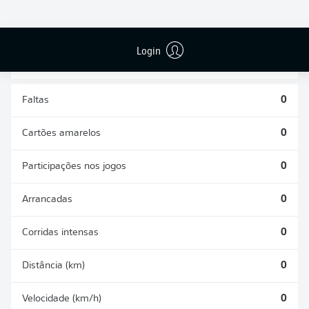
DESARMES
DISPUTAS
REALIZADOS
ÁREAS GANHAS
0
0
Login
Faltas
0
Cartões amarelos
0
Participações nos jogos
0
Arrancadas
0
Corridas intensas
0
Distância (km)
0
Velocidade (km/h)
0