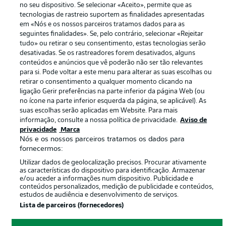
no seu dispositivo. Se selecionar «Aceito», permite que as
Termos de uso
Trabalhe conosco
tecnologias de rastreio suportem as finalidades apresentadas
em «Nós e os nossos parceiros tratamos dados para as
Marca
Contato
seguintes finalidades». Se, pelo contrário, selecionar «Rejeitar
tudo» ou retirar o seu consentimento, estas tecnologias serão
Jogadores
desativadas. Se os rastreadores forem desativados, alguns
conteúdos e anúncios que vê poderão não ser tão relevantes
para si. Pode voltar a este menu para alterar as suas escolhas ou
retirar o consentimento a qualquer momento clicando na
ligação Gerir preferências na parte inferior da página Web (ou
no ícone na parte inferior esquerda da página, se aplicável). As
suas escolhas serão aplicadas em Website. Para mais
informação, consulte a nossa política de privacidade.
Aviso de
privacidade
Marca
Nós e os nossos parceiros tratamos os dados para
© 2026 Bundesliga-Gruppe GmbH
fornecermos:
Utilizar dados de geolocalização precisos. Procurar ativamente
as características do dispositivo para identificação. Armazenar
Escolha seu idioma
e/ou aceder a informações num dispositivo. Publicidade e
Português
conteúdos personalizados, medição de publicidade e conteúdos,
estudos de audiência e desenvolvimento de serviços.
Lista de parceiros (fornecedores)
Modo de visualização