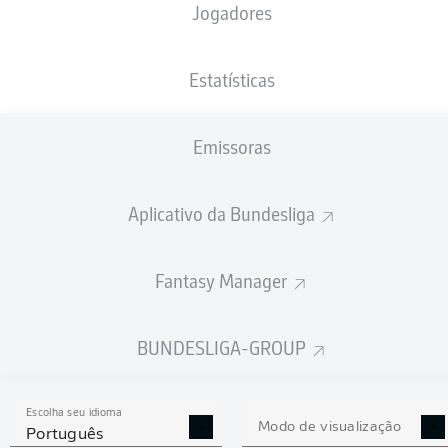
Jogadores
NACIONALIDADE
PESO
24.09.1997
ALTURA
BEL
, COD
77
28 ANOS
187 CM
KG
Estatísticas
Emissoras
Competition
Bundesliga 2
Aplicativo da Bundesliga
Season
Fantasy Manager
BUNDESLIGA-GROUP
ESTATÍSTICAS DA
TEMPORADA 2022/2023
Escolha seu idioma
Modo de visualização
Português