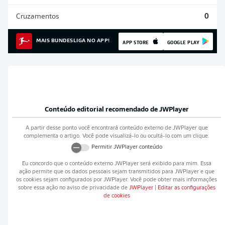
Cruzamentos
0
MAIS BUNDESLIGA NO APP!
APP STORE
GOOGLE PLAY
Conteúdo editorial recomendado de
JWPlayer
A partir desse ponto você encontrará conteúdo externo de
JWPlayer
que
complementa o artigo. Você pode visualizá-lo ou ocultá-lo com um clique.
Permitir
JWPlayer
conteúdo
Eu concordo que o conteúdo externo
JWPlayer
será exibido para mim. Essa
ação permite que os dados pessoais sejam transmitidos para
JWPlayer
e que
os cookies sejam configurados por
JWPlayer
. Você pode obter mais informações
sobre essa ação no aviso de privacidade de
JWPlayer
|
Editar as configurações
de cookies