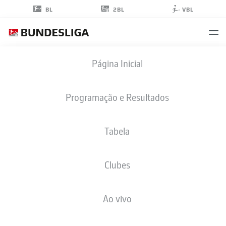
2BL
BL
VBL
DODI
Página Inicial
LUKÉBAKIO
Programação e Resultados
Tabela
ATACANTE
Clubes
HERTHA BERLIN
ESTATÍSTICAS DA TEMPORADA 2022/2023
GOLS
Ao vivo