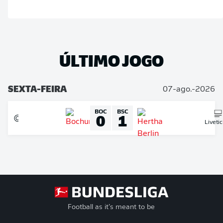
ÚLTIMO JOGO
SEXTA-FEIRA
07-ago.-2026
BOC
BSC
0
1
Liveti
Football as it’s meant to be