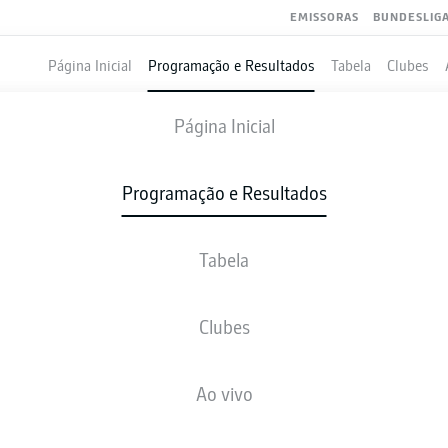
EMISSORAS
BUNDESLIG
Página Inicial
Programação e Resultados
Tabela
Clubes
USSIA DORTMUND
-
BAYERN MUNICH
Página Inicial
BVB
FCB
2
3
Programação e Resultados
Tabela
VIVO
NOTÍCIAS
ESCALAÇÕES
ESTATÍSTICAS
TAB
Clubes
E. Haaland
83'
Ao vivo
80'
L. Sané
48'
R. Lewandowski