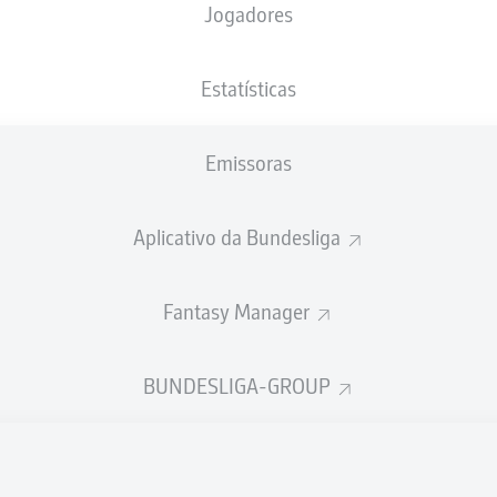
Jogadores
45' +4'
D. Alaba
M. Reus
45'
Estatísticas
SIGNAL IDUNA PARK
M. Gräfe
Emissoras
Aplicativo da Bundesliga
Publicidade
Fantasy Manager
BUNDESLIGA-GROUP