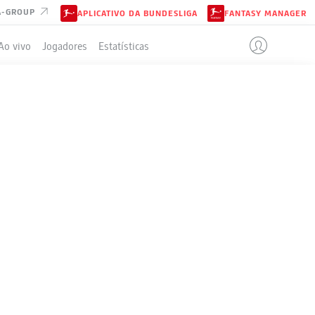
A-GROUP
APLICATIVO DA BUNDESLIGA
FANTASY MANAGER
Ao vivo
Jogadores
Estatísticas
ELA