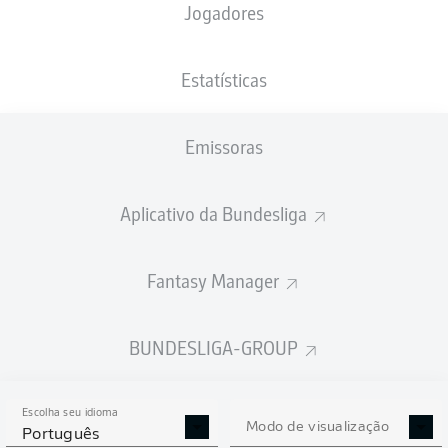
Jogadores
Estatísticas
Emissoras
58'
B. Embolo
SchücoArena
Aplicativo da Bundesliga
S. Stegemann
Fantasy Manager
Publicidade
BUNDESLIGA-GROUP
Escolha seu idioma
Modo de visualização
Português