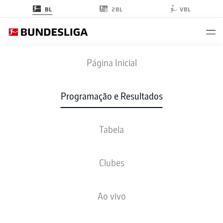
2BL
BL
VBL
DSC
-
BMG
Página Inicial
DSC
BMG
0
1
Programação e Resultados
Tabela
AO VIVO
NOTÍCIAS
ESCALAÇÕES
ESTATÍSTICAS
TABELA
Clubes
Ao vivo