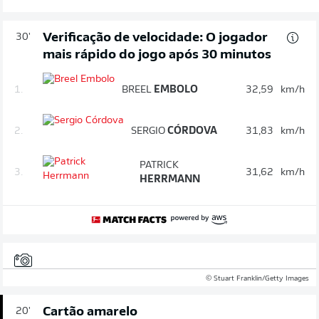
Verificação de velocidade: O jogador
30'
mais rápido do jogo após 30 minutos
1.
BREEL
EMBOLO
32,59
km/h
2.
SERGIO
CÓRDOVA
31,83
km/h
PATRICK
3.
31,62
km/h
HERRMANN
© Stuart Franklin/Getty Images
Cartão amarelo
20'