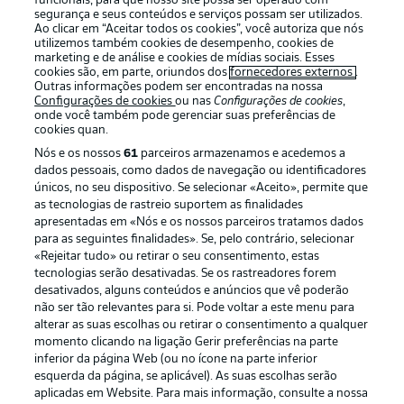
funcionais, para que nosso site possa ser operado com
segurança e seus conteúdos e serviços possam ser utilizados.
Ao clicar em “Aceitar todos os cookies”, você autoriza que nós
utilizemos também cookies de desempenho, cookies de
Oferecido por
marketing e de análise e cookies de mídias sociais. Esses
cookies são, em parte, oriundos dos
fornecedores externos
.
Outras informações podem ser encontradas na nossa
Configurações de cookies
ou nas
Configurações de cookies
,
onde você também pode gerenciar suas preferências de
cookies quan.
Nós e os nossos
61
parceiros armazenamos e acedemos a
dados pessoais, como dados de navegação ou identificadores
únicos, no seu dispositivo. Se selecionar «Aceito», permite que
as tecnologias de rastreio suportem as finalidades
apresentadas em «Nós e os nossos parceiros tratamos dados
para as seguintes finalidades». Se, pelo contrário, selecionar
«Rejeitar tudo» ou retirar o seu consentimento, estas
Publicidade
Avisos legais
tecnologias serão desativadas. Se os rastreadores forem
Gerir preferências
Aviso de privacidade
desativados, alguns conteúdos e anúncios que vê poderão
não ser tão relevantes para si. Pode voltar a este menu para
Termos de uso
Emissoras
alterar as suas escolhas ou retirar o consentimento a qualquer
momento clicando na ligação Gerir preferências na parte
Trabalhe conosco
Marca
inferior da página Web (ou no ícone na parte inferior
Contato
Jogadores
esquerda da página, se aplicável). As suas escolhas serão
aplicadas em Website. Para mais informação, consulte a nossa