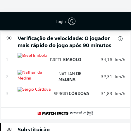
© Stuart Franklin/Getty Images
FIM DE JOGO
Login
Verificação de velocidade: O jogador
90'
mais rápido do jogo após 90 minutos
1.
BREEL
EMBOLO
34,16
km/h
NATHAN
DE
2.
32,31
km/h
MEDINA
3.
SERGIO
CÓRDOVA
31,83
km/h
Substituição
88'