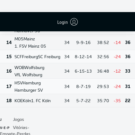
SV Werder Bremen
FCA
Augsburg
10-11-
12
34
43:46
-3
41
13
FC Augsburg
Login
H96
Hannover
13
34
10-9-15
44:54
-10
39
Hannover 96
M05
Mainz
14
34
9-9-16
38:52
-14
36
1. FSV Mainz 05
15
SCF
Freiburg
SC Freiburg
34
8-12-14
32:56
-24
36
WOB
Wolfsburg
16
34
6-15-13
36:48
-12
33
VfL Wolfsburg
HSV
Hamburg
17
34
8-7-19
29:53
-24
31
Hamburger SV
18
KOE
Köln
1. FC Köln
34
5-7-22
35:70
-35
22
J
Jogos
V-E-P
Vitórias-
Empate-Perdas