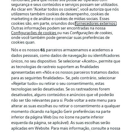
funcionais, para que nosso site possa ser operado com
segurança e seus conteúdos e serviços possam ser utilizados.
Ao clicar em “Aceitar todos os cookies”, você autoriza que nós
utilizemos também cookies de desempenho, cookies de
marketing e de análise e cookies de mídias sociais. Esses
cookies são, em parte, oriundos dos
fornecedores externos
.
Outras informações podem ser encontradas na nossa
Oferecido por
Configurações de cookies
ou nas
Configurações de cookies
,
onde você também pode gerenciar suas preferências de
cookies quan.
Nós e os nossos
61
parceiros armazenamos e acedemos a
dados pessoais, como dados de navegação ou identificadores
únicos, no seu dispositivo. Se selecionar «Aceito», permite que
as tecnologias de rastreio suportem as finalidades
apresentadas em «Nós e os nossos parceiros tratamos dados
para as seguintes finalidades». Se, pelo contrário, selecionar
«Rejeitar tudo» ou retirar o seu consentimento, estas
tecnologias serão desativadas. Se os rastreadores forem
desativados, alguns conteúdos e anúncios que vê poderão
Publicidade
Avisos legais
não ser tão relevantes para si. Pode voltar a este menu para
alterar as suas escolhas ou retirar o consentimento a qualquer
Gerir preferências
Aviso de privacidade
momento clicando na ligação Gerir preferências na parte
inferior da página Web (ou no ícone na parte inferior
Termos de uso
Emissoras
esquerda da página, se aplicável). As suas escolhas serão
Trabalhe conosco
Marca
aplicadas em Website. Para mais informação, consulte a nossa