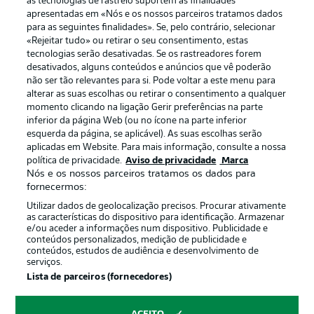
as tecnologias de rastreio suportem as finalidades
apresentadas em «Nós e os nossos parceiros tratamos dados
para as seguintes finalidades». Se, pelo contrário, selecionar
«Rejeitar tudo» ou retirar o seu consentimento, estas
tecnologias serão desativadas. Se os rastreadores forem
desativados, alguns conteúdos e anúncios que vê poderão
não ser tão relevantes para si. Pode voltar a este menu para
alterar as suas escolhas ou retirar o consentimento a qualquer
momento clicando na ligação Gerir preferências na parte
inferior da página Web (ou no ícone na parte inferior
esquerda da página, se aplicável). As suas escolhas serão
Publicidade
Avisos legais
aplicadas em Website. Para mais informação, consulte a nossa
política de privacidade.
Aviso de privacidade
Marca
Gerir preferências
Aviso de privacidade
Nós e os nossos parceiros tratamos os dados para
fornecermos:
Termos de uso
Emissoras
Utilizar dados de geolocalização precisos. Procurar ativamente
Trabalhe conosco
Marca
as características do dispositivo para identificação. Armazenar
e/ou aceder a informações num dispositivo. Publicidade e
Contato
Jogadores
conteúdos personalizados, medição de publicidade e
conteúdos, estudos de audiência e desenvolvimento de
serviços.
Lista de parceiros (fornecedores)