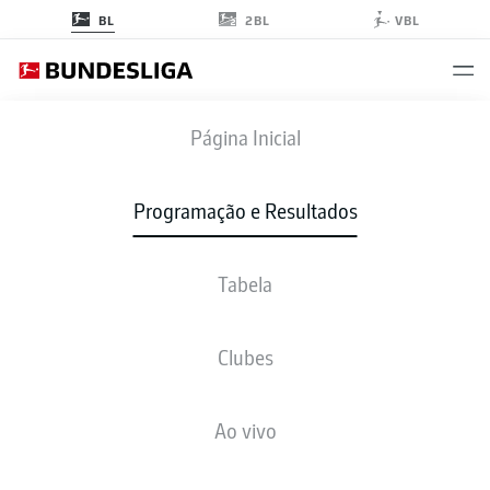
2BL
BL
VBL
RODADA 3
Página Inicial
TEMPORADA 2017-2018
Programação e Resultados
2017-2018
Tabela
Rodada 3
Clubes
Todos os clubes
Ao vivo
SEXTA-FEIRA
08-set.-2017