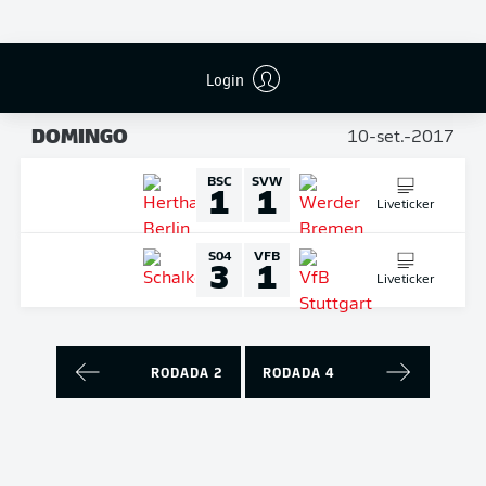
Liveticker
TSG
FCB
2
0
Login
Liveticker
DOMINGO
10-set.-2017
BSC
SVW
1
1
Liveticker
S04
VFB
3
1
Liveticker
RODADA 2
RODADA 4