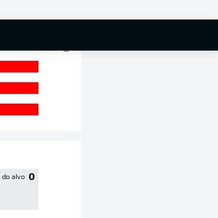
0 %
0
 do alvo