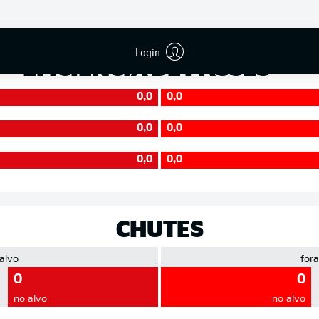
Precisão
Login
EFICIÊNCIA DE PASSES
0,0
0,0
0,0
0,0
0,0
0,0
CHUTES
 alvo
fora
0
0
no alvo
no alvo