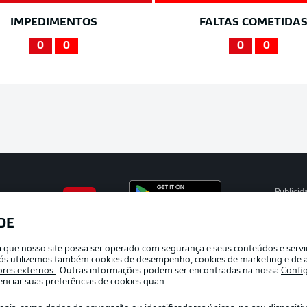
IMPEDIMENTOS
FALTAS COMETIDA
0
0
0
0
Publicid
Gerir pr
DE
APLICATIVO DA BUNDESLIGA
Termos 
ra que nosso site possa ser operado com segurança e seus conteúdos e serv
Marca
e nós utilizemos também cookies de desempenho, cookies de marketing e de a
ores externos
. Outras informações podem ser encontradas na nossa
Confi
Jogador
ciar suas preferências de cookies quan.