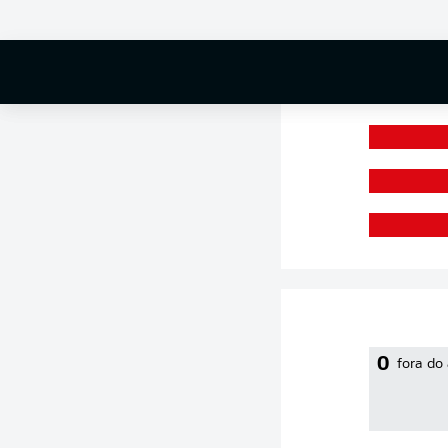
0 %
0
fora do