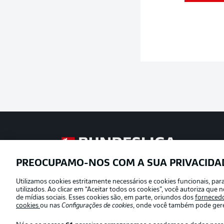
Football as it’s meant to be
PREOCUPAMO-NOS COM A SUA PRIVACIDA
Utilizamos cookies estritamente necessários e cookies funcionais, pa
Oferecido por
utilizados. Ao clicar em “Aceitar todos os cookies”, você autoriza qu
de mídias sociais. Esses cookies são, em parte, oriundos dos
forneced
cookies
ou nas
Configurações de cookies
, onde você também pode geren