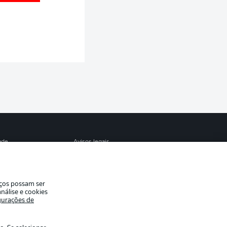
S
ade
Avisos legais
eferências
Aviso de privacidade
de uso
Trabalhe conosco
iços possam ser
Contato
nálise e cookies
gurações de
es