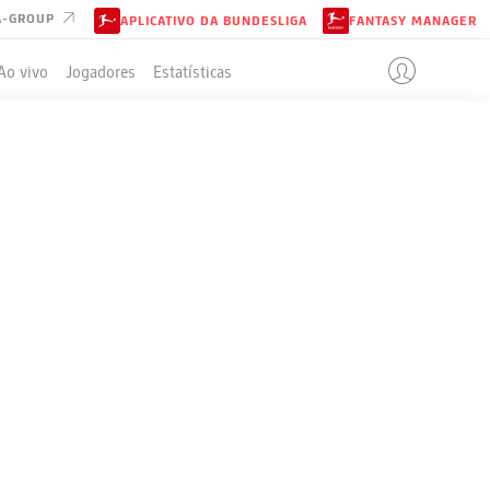
A-GROUP
APLICATIVO DA BUNDESLIGA
FANTASY MANAGER
Ao vivo
Jogadores
Estatísticas
ELA