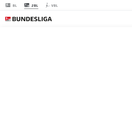
2BL
BL
VBL
RODADA 7
AO 