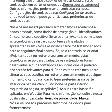
marketing e de análise e cookies de mídias sociais. Esses
cookies são, em parte, oriundos dos
fornecedores externos
.
Outras informações podem ser encontradas na nossa
Configurações de cookies
ou nas
Configurações de cookies
,
onde você também pode gerenciar suas preferências de
cookies quan.
Nós e os nossos
61
parceiros armazenamos e acedemos a
dados pessoais, como dados de navegação ou identificadores
únicos, no seu dispositivo. Se selecionar «Aceito», permite que
as tecnologias de rastreio suportem as finalidades
apresentadas em «Nós e os nossos parceiros tratamos dados
para as seguintes finalidades». Se, pelo contrário, selecionar
«Rejeitar tudo» ou retirar o seu consentimento, estas
Publicidade
Avisos legais
tecnologias serão desativadas. Se os rastreadores forem
Gerir preferências
Aviso de privacidade
desativados, alguns conteúdos e anúncios que vê poderão
não ser tão relevantes para si. Pode voltar a este menu para
Termos de uso
Trabalhe conosco
alterar as suas escolhas ou retirar o consentimento a qualquer
momento clicando na ligação Gerir preferências na parte
Marca
Contato
inferior da página Web (ou no ícone na parte inferior
Jogadores
esquerda da página, se aplicável). As suas escolhas serão
aplicadas em Website. Para mais informação, consulte a nossa
política de privacidade.
Aviso de privacidade
Marca
Nós e os nossos parceiros tratamos os dados para
fornecermos: