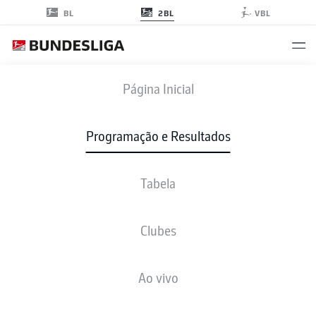
2BL
BL
VBL
KSC
-
FCN
Página Inicial
Programação e Resultados
Tabela
AO VIVO
NOTÍCIAS
ESCALAÇÕES
ESTATÍSTICAS
TABELA
Clubes
Ao vivo