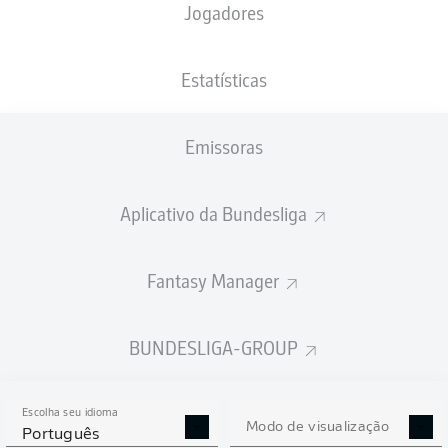
Jogadores
XGOLS
Estatísticas
Emissoras
Aplicativo da Bundesliga
Fantasy Manager
Goals
BUNDESLIGA-GROUP
PASSES REALIZADOS
Escolha seu idioma
0
0
Modo de visualização
Português
Precisão
0 %
0 %