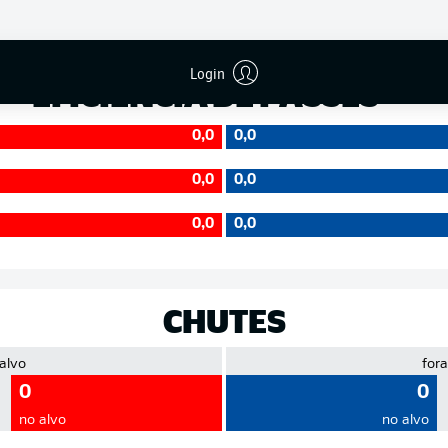
Precisão
Login
EFICIÊNCIA DE PASSES
0,0
0,0
0,0
0,0
0,0
0,0
CHUTES
 alvo
fora
0
0
no alvo
no alvo