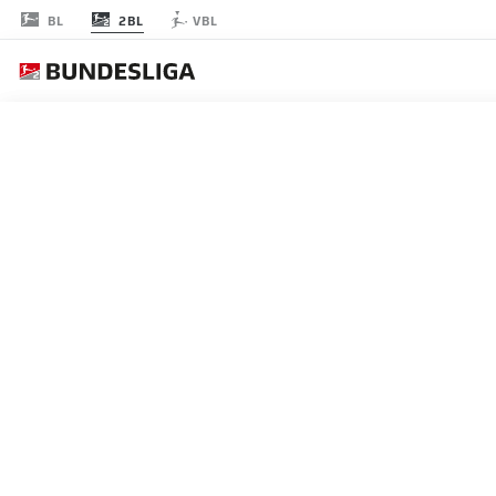
2BL
BL
VBL
RODADA 4
AO 