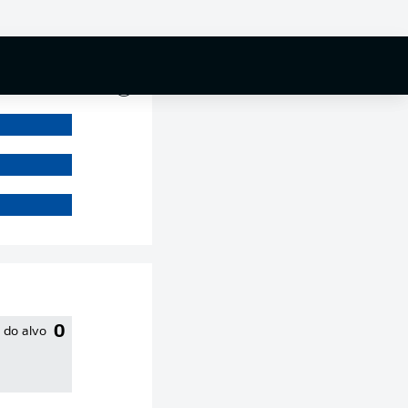
0 %
0
 do alvo