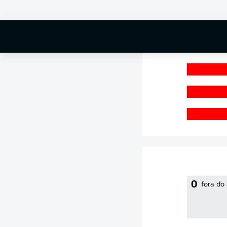
0 %
0
fora do