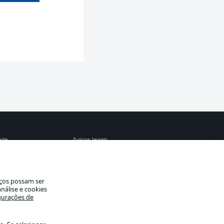
S
ade
Avisos legais
eferências
Aviso de privacidade
de uso
Trabalhe conosco
iços possam ser
Contato
nálise e cookies
gurações de
es