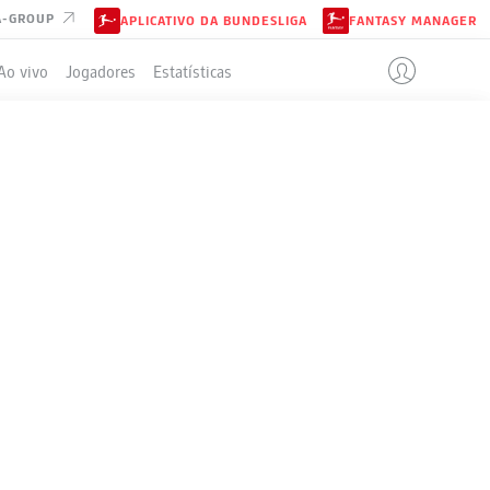
A-GROUP
APLICATIVO DA BUNDESLIGA
FANTASY MANAGER
Ao vivo
Jogadores
Estatísticas
ELA