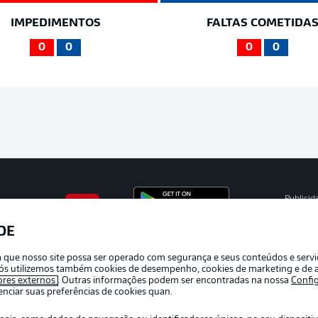
IMPEDIMENTOS
FALTAS COMETIDA
0
0
0
0
Publicid
Gerir pr
DE
APLICATIVO DA BUNDESLIGA
Termos 
ra que nosso site possa ser operado com segurança e seus conteúdos e serv
Marca
e nós utilizemos também cookies de desempenho, cookies de marketing e de a
ores externos
. Outras informações podem ser encontradas na nossa
Confi
Jogador
ciar suas preferências de cookies quan.