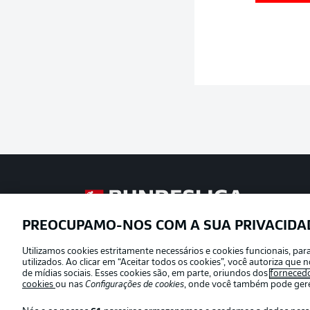
Football as it’s meant to be
PREOCUPAMO-NOS COM A SUA PRIVACIDA
Utilizamos cookies estritamente necessários e cookies funcionais, pa
Oferecido por
utilizados. Ao clicar em “Aceitar todos os cookies”, você autoriza qu
de mídias sociais. Esses cookies são, em parte, oriundos dos
forneced
cookies
ou nas
Configurações de cookies
, onde você também pode geren