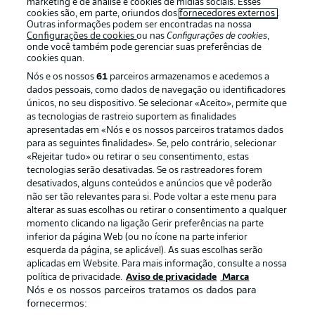
marketing e de análise e cookies de mídias sociais. Esses
cookies são, em parte, oriundos dos
fornecedores externos
.
Outras informações podem ser encontradas na nossa
Configurações de cookies
ou nas
Configurações de cookies
,
onde você também pode gerenciar suas preferências de
cookies quan.
Nós e os nossos
61
parceiros armazenamos e acedemos a
dados pessoais, como dados de navegação ou identificadores
únicos, no seu dispositivo. Se selecionar «Aceito», permite que
as tecnologias de rastreio suportem as finalidades
apresentadas em «Nós e os nossos parceiros tratamos dados
para as seguintes finalidades». Se, pelo contrário, selecionar
«Rejeitar tudo» ou retirar o seu consentimento, estas
Publicidade
Avisos legais
tecnologias serão desativadas. Se os rastreadores forem
Gerir preferências
Aviso de privacidade
desativados, alguns conteúdos e anúncios que vê poderão
não ser tão relevantes para si. Pode voltar a este menu para
Termos de uso
Trabalhe conosco
alterar as suas escolhas ou retirar o consentimento a qualquer
momento clicando na ligação Gerir preferências na parte
Marca
Contato
inferior da página Web (ou no ícone na parte inferior
Jogadores
esquerda da página, se aplicável). As suas escolhas serão
aplicadas em Website. Para mais informação, consulte a nossa
política de privacidade.
Aviso de privacidade
Marca
Nós e os nossos parceiros tratamos os dados para
fornecermos: