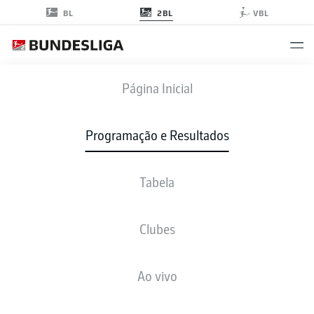
2BL
BL
VBL
SVD
-
OSN
Página Inicial
Programação e Resultados
Tabela
AO VIVO
NOTÍCIAS
ESCALAÇÕES
ESTATÍSTICAS
TABELA
Clubes
Ao vivo