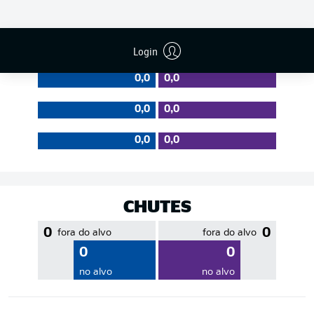
EFICIÊNCIA DE PASSES
Login
0,0
0,0
0,0
0,0
0,0
0,0
CHUTES
0
0
fora do alvo
fora do alvo
0
0
no alvo
no alvo