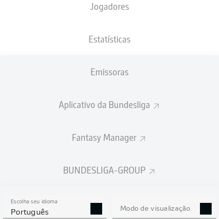
Jogadores
XGOLS
Estatísticas
Emissoras
Aplicativo da Bundesliga
Fantasy Manager
Goals
BUNDESLIGA-GROUP
PASSES REALIZADOS
Escolha seu idioma
0
0
Modo de visualização
Português
Precisão
0 %
0 %