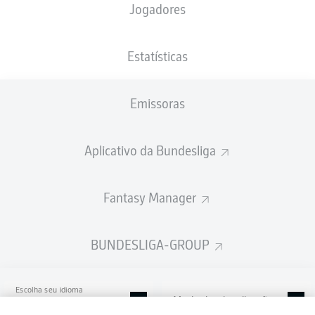
Jogadores
Stadion an der Bremer Brücke
Estatísticas
Emissoras
Publicidade
Aplicativo da Bundesliga
Ainda não temos conteúdo disponível para a sua seleção.
Fantasy Manager
BUNDESLIGA-GROUP
Escolha seu idioma
Modo de visualização
Português