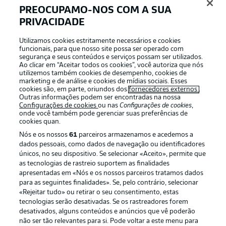
PREOCUPAMO-NOS COM A SUA
PRIVACIDADE
Login
Utilizamos cookies estritamente necessários e cookies
funcionais, para que nosso site possa ser operado com
segurança e seus conteúdos e serviços possam ser utilizados.
Ao clicar em “Aceitar todos os cookies”, você autoriza que nós
utilizemos também cookies de desempenho, cookies de
marketing e de análise e cookies de mídias sociais. Esses
cookies são, em parte, oriundos dos
fornecedores externos
.
Outras informações podem ser encontradas na nossa
Configurações de cookies
ou nas
Configurações de cookies
,
onde você também pode gerenciar suas preferências de
cookies quan.
Nós e os nossos
61
parceiros armazenamos e acedemos a
dados pessoais, como dados de navegação ou identificadores
únicos, no seu dispositivo. Se selecionar «Aceito», permite que
Football as it’s meant to be
as tecnologias de rastreio suportem as finalidades
apresentadas em «Nós e os nossos parceiros tratamos dados
para as seguintes finalidades». Se, pelo contrário, selecionar
«Rejeitar tudo» ou retirar o seu consentimento, estas
tecnologias serão desativadas. Se os rastreadores forem
desativados, alguns conteúdos e anúncios que vê poderão
APLICATIVO DA BUNDESLIGA
não ser tão relevantes para si. Pode voltar a este menu para