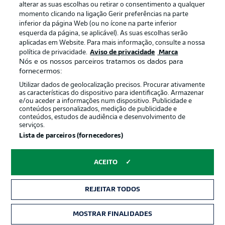
alterar as suas escolhas ou retirar o consentimento a qualquer
momento clicando na ligação Gerir preferências na parte
inferior da página Web (ou no ícone na parte inferior
esquerda da página, se aplicável). As suas escolhas serão
Oferecido por
aplicadas em Website. Para mais informação, consulte a nossa
política de privacidade.
Aviso de privacidade
Marca
Nós e os nossos parceiros tratamos os dados para
fornecermos:
Utilizar dados de geolocalização precisos. Procurar ativamente
as características do dispositivo para identificação. Armazenar
e/ou aceder a informações num dispositivo. Publicidade e
conteúdos personalizados, medição de publicidade e
conteúdos, estudos de audiência e desenvolvimento de
serviços.
Lista de parceiros (fornecedores)
Publicidade
Avisos legais
ACEITO
Gerir preferências
Aviso de privacidade
REJEITAR TODOS
Termos de uso
Trabalhe conosco
Marca
Contato
MOSTRAR FINALIDADES
INGRESSOS
Jogadores