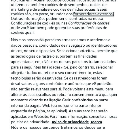
Ao clicar em “Aceitar todos os cookies”, você autoriza que nós
utilizemos também cookies de desempenho, cookies de
marketing e de análise e cookies de mídias sociais. Esses
cookies são, em parte, oriundos dos
fornecedores externos
.
Outras informações podem ser encontradas na nossa
Login
Configurações de cookies
ou nas
Configurações de cookies
,
onde você também pode gerenciar suas preferências de
cookies quan.
Nós e os nossos
61
parceiros armazenamos e acedemos a
dados pessoais, como dados de navegação ou identificadores
únicos, no seu dispositivo. Se selecionar «Aceito», permite que
as tecnologias de rastreio suportem as finalidades
apresentadas em «Nós e os nossos parceiros tratamos dados
para as seguintes finalidades». Se, pelo contrário, selecionar
Football as it’s meant to be
«Rejeitar tudo» ou retirar o seu consentimento, estas
tecnologias serão desativadas. Se os rastreadores forem
desativados, alguns conteúdos e anúncios que vê poderão
não ser tão relevantes para si. Pode voltar a este menu para
alterar as suas escolhas ou retirar o consentimento a qualquer
APLICATIVO DA BUNDESLIGA
momento clicando na ligação Gerir preferências na parte
inferior da página Web (ou no ícone na parte inferior
esquerda da página, se aplicável). As suas escolhas serão
aplicadas em Website. Para mais informação, consulte a nossa
política de privacidade.
Aviso de privacidade
Marca
Nós e os nossos parceiros tratamos os dados para