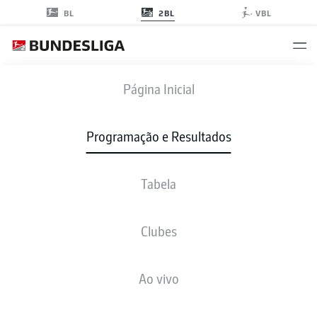
2BL
BL
VBL
BSC
-
STP
Página Inicial
Programação e Resultados
Tabela
AO VIVO
NOTÍCIAS
ESCALAÇÕES
ESTATÍSTICAS
TABELA
Clubes
Ao vivo
Verifique novamente