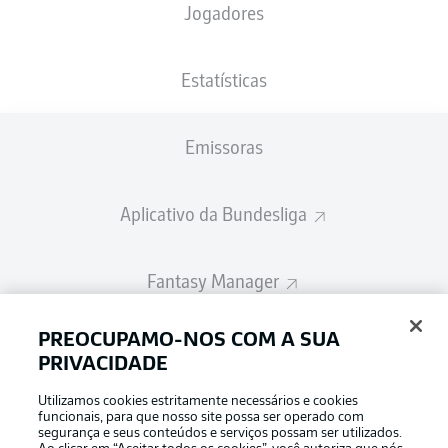
Jogadores
A escalação inicial será divulgada 60
minutos antes do início da partida
Estatísticas
Emissoras
Aplicativo da Bundesliga
Fantasy Manager
PREOCUPAMO-NOS COM A SUA
BUNDESLIGA-GROUP
PRIVACIDADE
Utilizamos cookies estritamente necessários e cookies
Escolha seu idioma
funcionais, para que nosso site possa ser operado com
Modo de visualização
Português
segurança e seus conteúdos e serviços possam ser utilizados.