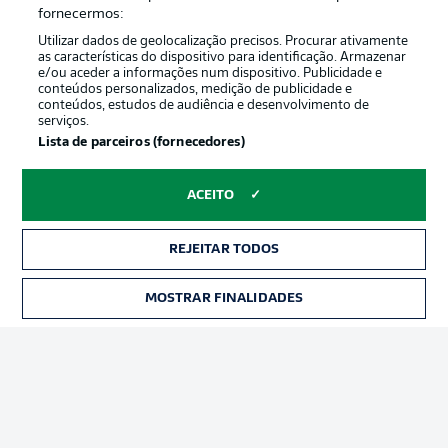
Oferecido por
fornecermos:
Utilizar dados de geolocalização precisos. Procurar ativamente
as características do dispositivo para identificação. Armazenar
e/ou aceder a informações num dispositivo. Publicidade e
conteúdos personalizados, medição de publicidade e
conteúdos, estudos de audiência e desenvolvimento de
serviços.
Lista de parceiros (fornecedores)
ACEITO
Publicidade
Avisos legais
REJEITAR TODOS
Gerir preferências
Aviso de privacidade
MOSTRAR FINALIDADES
INGRESSOS
Termos de uso
Trabalhe conosco
Marca
Contato
Jogadores