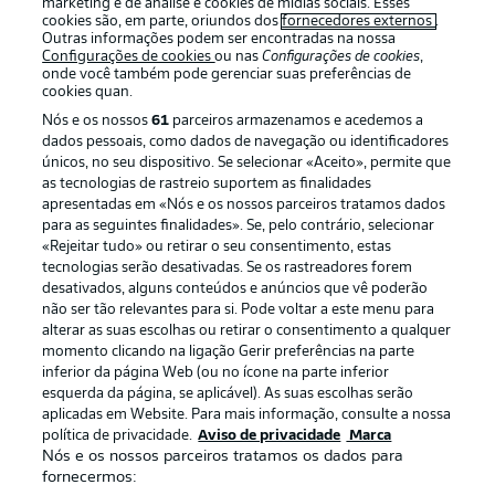
marketing e de análise e cookies de mídias sociais. Esses
cookies são, em parte, oriundos dos
fornecedores externos
.
Outras informações podem ser encontradas na nossa
Configurações de cookies
ou nas
Configurações de cookies
,
onde você também pode gerenciar suas preferências de
cookies quan.
Nós e os nossos
61
parceiros armazenamos e acedemos a
dados pessoais, como dados de navegação ou identificadores
únicos, no seu dispositivo. Se selecionar «Aceito», permite que
as tecnologias de rastreio suportem as finalidades
apresentadas em «Nós e os nossos parceiros tratamos dados
para as seguintes finalidades». Se, pelo contrário, selecionar
«Rejeitar tudo» ou retirar o seu consentimento, estas
Publicidade
Avisos legais
tecnologias serão desativadas. Se os rastreadores forem
Gerir preferências
Aviso de privacidade
desativados, alguns conteúdos e anúncios que vê poderão
não ser tão relevantes para si. Pode voltar a este menu para
Termos de uso
Trabalhe conosco
alterar as suas escolhas ou retirar o consentimento a qualquer
momento clicando na ligação Gerir preferências na parte
Marca
Contato
inferior da página Web (ou no ícone na parte inferior
Jogadores
esquerda da página, se aplicável). As suas escolhas serão
aplicadas em Website. Para mais informação, consulte a nossa
política de privacidade.
Aviso de privacidade
Marca
Nós e os nossos parceiros tratamos os dados para
fornecermos: