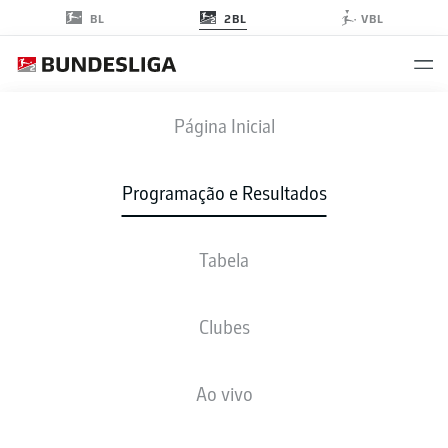
2BL
BL
VBL
EBS
-
FCH
Página Inicial
Programação e Resultados
Tabela
AO VIVO
NOTÍCIAS
ESCALAÇÕES
ESTATÍSTICAS
TABELA
Clubes
Ao vivo