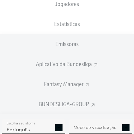
Jogadores
XGOLS
Estatísticas
Emissoras
Aplicativo da Bundesliga
Fantasy Manager
Goals
BUNDESLIGA-GROUP
PASSES REALIZADOS
Escolha seu idioma
0
0
Modo de visualização
Português
Precisão
0 %
0 %