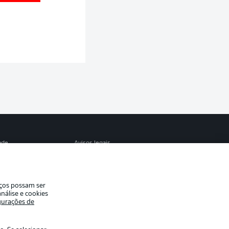
S
ade
Avisos legais
eferências
Aviso de privacidade
de uso
Trabalhe conosco
iços possam ser
Contato
nálise e cookies
gurações de
es