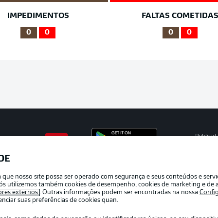
IMPEDIMENTOS
FALTAS COMETIDA
0
0
0
0
Publicid
Gerir pr
DE
APLICATIVO DA BUNDESLIGA
Termos 
ra que nosso site possa ser operado com segurança e seus conteúdos e serv
Marca
e nós utilizemos também cookies de desempenho, cookies de marketing e de a
ores externos
. Outras informações podem ser encontradas na nossa
Confi
Jogador
ciar suas preferências de cookies quan.