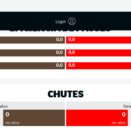
Precisão
Login
EFICIÊNCIA DE PASSES
0,0
0,0
0,0
0,0
0,0
0,0
CHUTES
 alvo
fora
0
0
no alvo
no alvo