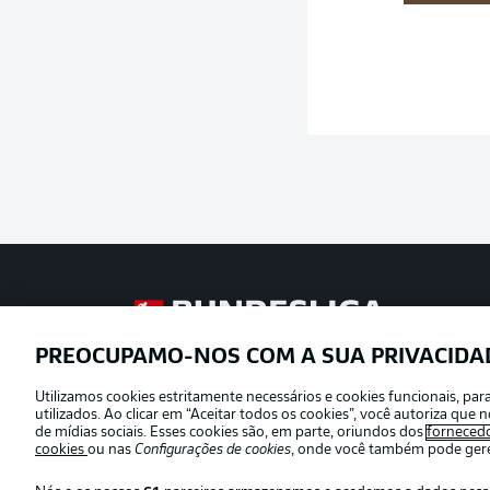
Football as it’s meant to be
PREOCUPAMO-NOS COM A SUA PRIVACIDA
Utilizamos cookies estritamente necessários e cookies funcionais, pa
Oferecido por
utilizados. Ao clicar em “Aceitar todos os cookies”, você autoriza qu
de mídias sociais. Esses cookies são, em parte, oriundos dos
forneced
cookies
ou nas
Configurações de cookies
, onde você também pode geren