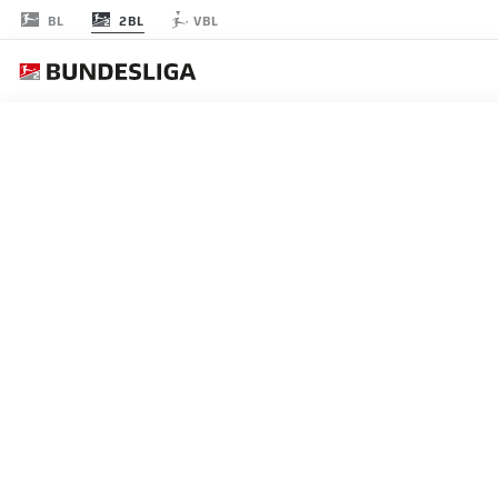
2BL
BL
VBL
RODADA 3
AO 