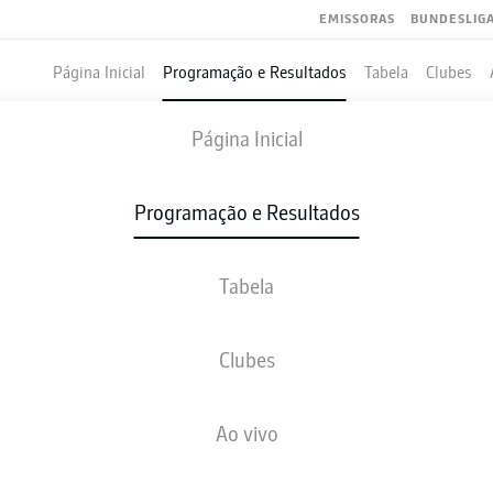
EMISSORAS
BUNDESLIG
Página Inicial
Programação e Resultados
Tabela
Clubes
ST. PAULI
-
KAISERSLAUTERN
Página Inicial
Programação e Resultados
Tabela
VIVO
NOTÍCIAS
ESCALAÇÕES
ESTATÍSTICAS
TAB
Clubes
Ao vivo