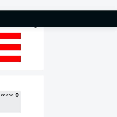
0 %
0
 do alvo