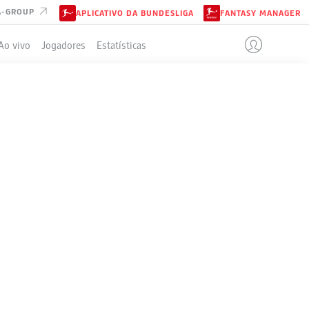
A-GROUP
APLICATIVO DA BUNDESLIGA
FANTASY MANAGER
Ao vivo
Jogadores
Estatísticas
ELA