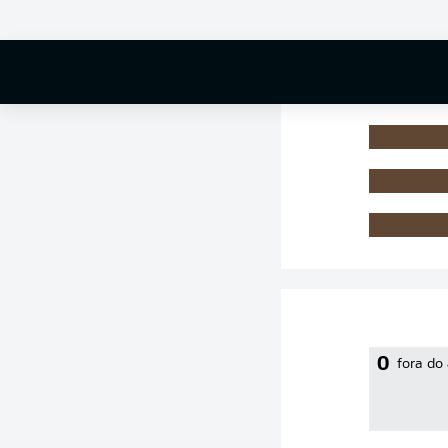
0 %
0
fora do