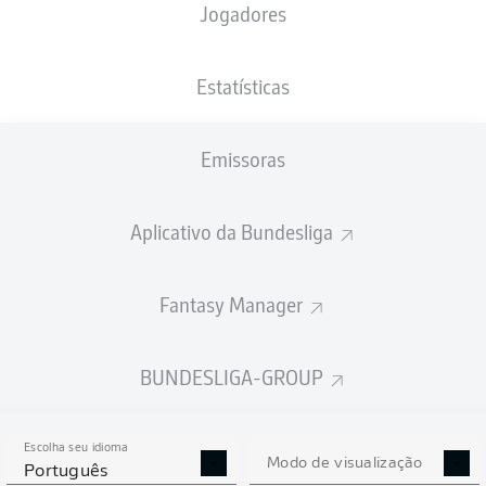
Jogadores
XGOLS
Estatísticas
Emissoras
Aplicativo da Bundesliga
Fantasy Manager
Goals
BUNDESLIGA-GROUP
PASSES REALIZADOS
Escolha seu idioma
0
0
Modo de visualização
Português
Precisão
0 %
0 %