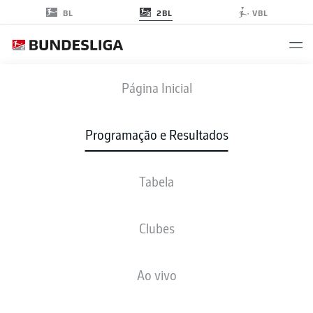
2BL
BL
VBL
FCM
-
KSV
Página Inicial
Programação e Resultados
Tabela
AO VIVO
NOTÍCIAS
ESCALAÇÕES
ESTATÍSTICAS
TABELA
Clubes
Ao vivo