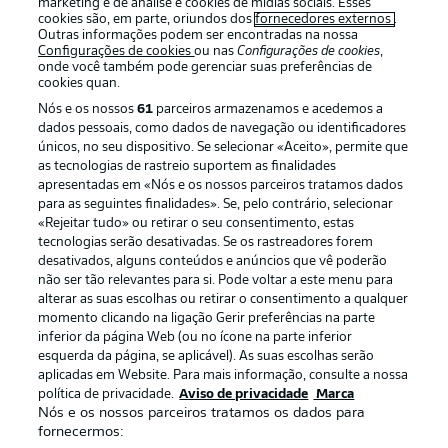
marketing e de análise e cookies de mídias sociais. Esses
cookies são, em parte, oriundos dos
fornecedores externos
.
Outras informações podem ser encontradas na nossa
Configurações de cookies
ou nas
Configurações de cookies
,
onde você também pode gerenciar suas preferências de
cookies quan.
Nós e os nossos
61
parceiros armazenamos e acedemos a
dados pessoais, como dados de navegação ou identificadores
únicos, no seu dispositivo. Se selecionar «Aceito», permite que
as tecnologias de rastreio suportem as finalidades
apresentadas em «Nós e os nossos parceiros tratamos dados
para as seguintes finalidades». Se, pelo contrário, selecionar
«Rejeitar tudo» ou retirar o seu consentimento, estas
Publicidade
Avisos legais
tecnologias serão desativadas. Se os rastreadores forem
Gerir preferências
Aviso de privacidade
desativados, alguns conteúdos e anúncios que vê poderão
não ser tão relevantes para si. Pode voltar a este menu para
Termos de uso
Trabalhe conosco
alterar as suas escolhas ou retirar o consentimento a qualquer
momento clicando na ligação Gerir preferências na parte
Marca
Contato
inferior da página Web (ou no ícone na parte inferior
Jogadores
esquerda da página, se aplicável). As suas escolhas serão
aplicadas em Website. Para mais informação, consulte a nossa
política de privacidade.
Aviso de privacidade
Marca
Nós e os nossos parceiros tratamos os dados para
fornecermos: