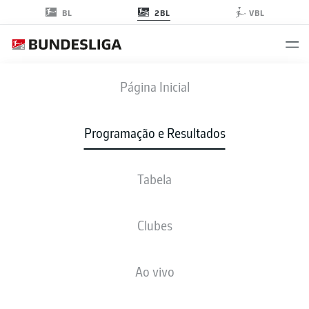
2BL
BL
VBL
SGF
-
SGD
Página Inicial
Programação e Resultados
Tabela
AO VIVO
NOTÍCIAS
ESCALAÇÕES
ESTATÍSTICAS
TABELA
Clubes
Ao vivo
Verifique novamente