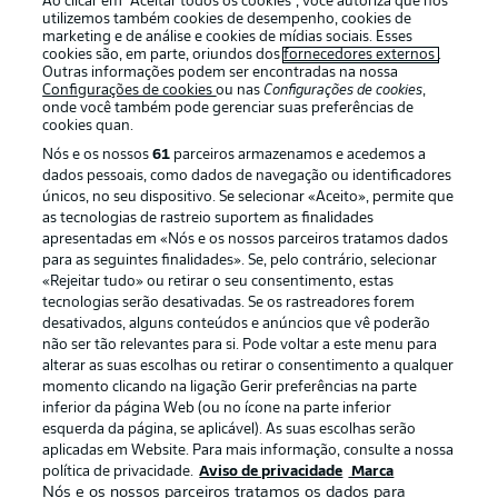
Ao clicar em “Aceitar todos os cookies”, você autoriza que nós
utilizemos também cookies de desempenho, cookies de
marketing e de análise e cookies de mídias sociais. Esses
cookies são, em parte, oriundos dos
fornecedores externos
.
Outras informações podem ser encontradas na nossa
Login
Configurações de cookies
ou nas
Configurações de cookies
,
onde você também pode gerenciar suas preferências de
cookies quan.
Nós e os nossos
61
parceiros armazenamos e acedemos a
dados pessoais, como dados de navegação ou identificadores
únicos, no seu dispositivo. Se selecionar «Aceito», permite que
as tecnologias de rastreio suportem as finalidades
apresentadas em «Nós e os nossos parceiros tratamos dados
para as seguintes finalidades». Se, pelo contrário, selecionar
Football as it’s meant to be
«Rejeitar tudo» ou retirar o seu consentimento, estas
tecnologias serão desativadas. Se os rastreadores forem
desativados, alguns conteúdos e anúncios que vê poderão
não ser tão relevantes para si. Pode voltar a este menu para
alterar as suas escolhas ou retirar o consentimento a qualquer
APLICATIVO DA BUNDESLIGA
momento clicando na ligação Gerir preferências na parte
inferior da página Web (ou no ícone na parte inferior
esquerda da página, se aplicável). As suas escolhas serão
aplicadas em Website. Para mais informação, consulte a nossa
política de privacidade.
Aviso de privacidade
Marca
Nós e os nossos parceiros tratamos os dados para