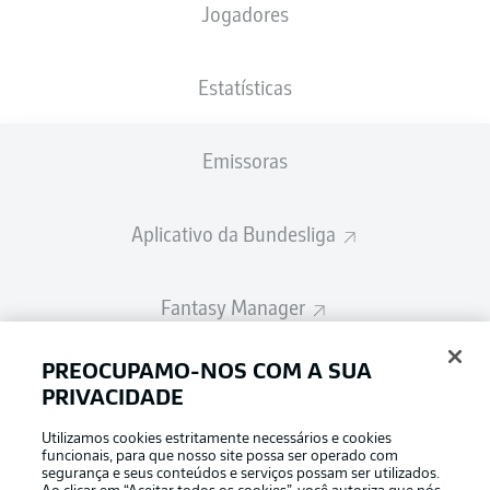
Jogadores
A escalação inicial será divulgada 60
minutos antes do início da partida
Estatísticas
Emissoras
Aplicativo da Bundesliga
Fantasy Manager
PREOCUPAMO-NOS COM A SUA
BUNDESLIGA-GROUP
PRIVACIDADE
Utilizamos cookies estritamente necessários e cookies
Escolha seu idioma
funcionais, para que nosso site possa ser operado com
Modo de visualização
Português
segurança e seus conteúdos e serviços possam ser utilizados.