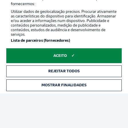
Oferecido por
fornecermos:
Utilizar dados de geolocalização precisos. Procurar ativamente
as características do dispositivo para identificação. Armazenar
e/ou aceder a informações num dispositivo. Publicidade e
conteúdos personalizados, medição de publicidade e
conteúdos, estudos de audiência e desenvolvimento de
serviços.
Lista de parceiros (fornecedores)
ACEITO
Publicidade
Avisos legais
REJEITAR TODOS
Gerir preferências
Aviso de privacidade
MOSTRAR FINALIDADES
INGRESSOS
Termos de uso
Trabalhe conosco
Marca
Contato
Jogadores