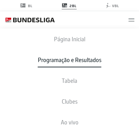
2BL
BL
VBL
KSC
-
BOC
Página Inicial
Programação e Resultados
Tabela
AO VIVO
NOTÍCIAS
ESCALAÇÕES
ESTATÍSTICAS
TABELA
Clubes
Ao vivo