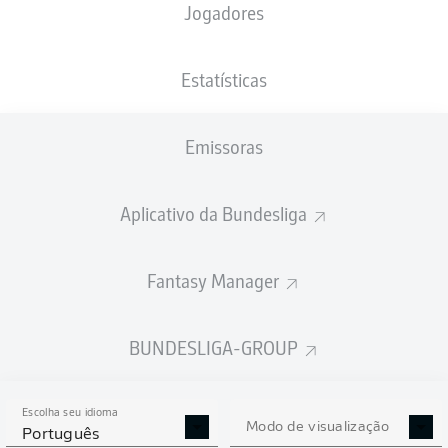
Jogadores
XGOLS
Estatísticas
Emissoras
Aplicativo da Bundesliga
Fantasy Manager
Goals
BUNDESLIGA-GROUP
PASSES REALIZADOS
Escolha seu idioma
0
0
Modo de visualização
Português
Precisão
0 %
0 %