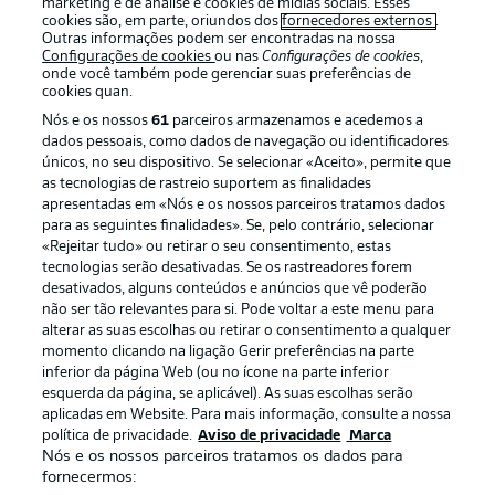
marketing e de análise e cookies de mídias sociais. Esses
cookies são, em parte, oriundos dos
fornecedores externos
.
Outras informações podem ser encontradas na nossa
Configurações de cookies
ou nas
Configurações de cookies
,
onde você também pode gerenciar suas preferências de
cookies quan.
Nós e os nossos
61
parceiros armazenamos e acedemos a
dados pessoais, como dados de navegação ou identificadores
únicos, no seu dispositivo. Se selecionar «Aceito», permite que
as tecnologias de rastreio suportem as finalidades
apresentadas em «Nós e os nossos parceiros tratamos dados
para as seguintes finalidades». Se, pelo contrário, selecionar
«Rejeitar tudo» ou retirar o seu consentimento, estas
Publicidade
Avisos legais
tecnologias serão desativadas. Se os rastreadores forem
Gerir preferências
Aviso de privacidade
desativados, alguns conteúdos e anúncios que vê poderão
não ser tão relevantes para si. Pode voltar a este menu para
Termos de uso
Trabalhe conosco
alterar as suas escolhas ou retirar o consentimento a qualquer
momento clicando na ligação Gerir preferências na parte
Marca
Contato
inferior da página Web (ou no ícone na parte inferior
Jogadores
esquerda da página, se aplicável). As suas escolhas serão
aplicadas em Website. Para mais informação, consulte a nossa
política de privacidade.
Aviso de privacidade
Marca
Nós e os nossos parceiros tratamos os dados para
fornecermos: