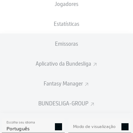
Jogadores
XGOLS
Estatísticas
Emissoras
Aplicativo da Bundesliga
Fantasy Manager
Goals
BUNDESLIGA-GROUP
PASSES REALIZADOS
Escolha seu idioma
0
0
Modo de visualização
Português
Precisão
0 %
0 %