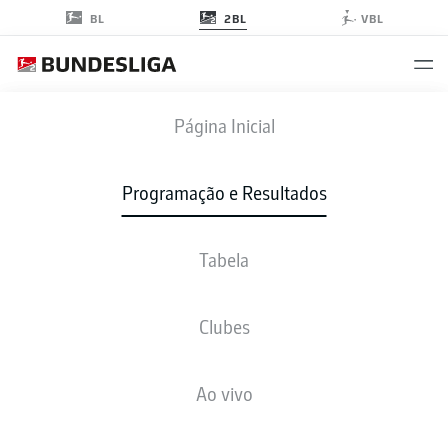
2BL
BL
VBL
H96
-
FCH
Página Inicial
Programação e Resultados
Tabela
AO VIVO
NOTÍCIAS
ESCALAÇÕES
ESTATÍSTICAS
TABELA
Clubes
Ao vivo