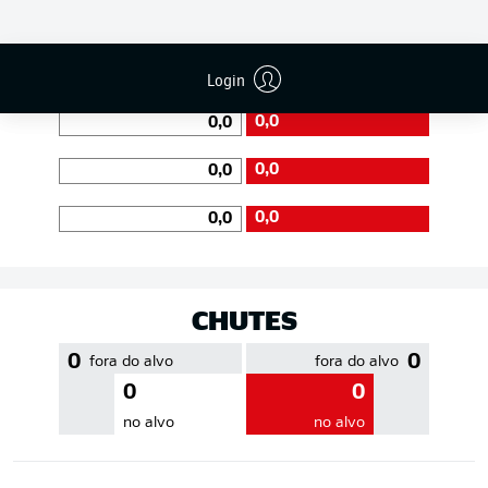
EFICIÊNCIA DE PASSES
Login
0,0
0,0
0,0
0,0
0,0
0,0
CHUTES
0
0
fora do alvo
fora do alvo
0
0
no alvo
no alvo