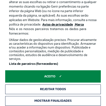
alterar as suas escolhas ou retirar o consentimento a qualquer
momento clicando na ligação Gerir preferências na parte
inferior da página Web (ou no ícone na parte inferior
esquerda da página, se aplicável). As suas escolhas serão
Oferecido por
aplicadas em Website. Para mais informação, consulte a nossa
política de privacidade.
Aviso de privacidade
Marca
Nós e os nossos parceiros tratamos os dados para
fornecermos:
Utilizar dados de geolocalização precisos. Procurar ativamente
as características do dispositivo para identificação. Armazenar
e/ou aceder a informações num dispositivo. Publicidade e
conteúdos personalizados, medição de publicidade e
conteúdos, estudos de audiência e desenvolvimento de
serviços.
Lista de parceiros (fornecedores)
Publicidade
Avisos legais
ACEITO
Gerir preferências
Aviso de privacidade
REJEITAR TODOS
Termos de uso
Trabalhe conosco
Marca
Contato
MOSTRAR FINALIDADES
INGRESSOS
Jogadores