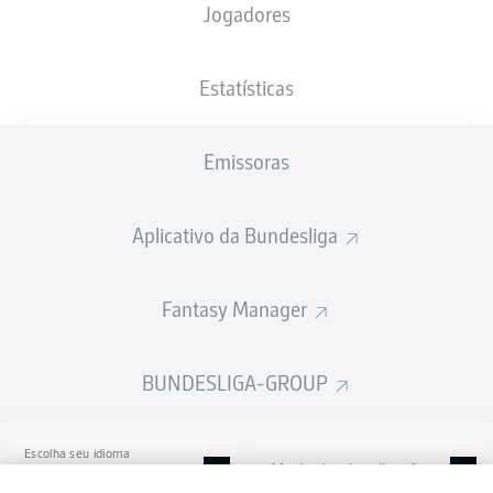
Jogadores
Stadion an der Bremer Brücke
Estatísticas
Emissoras
Publicidade
Aplicativo da Bundesliga
Ainda não temos conteúdo disponível para a sua seleção.
Fantasy Manager
BUNDESLIGA-GROUP
Escolha seu idioma
Modo de visualização
Português