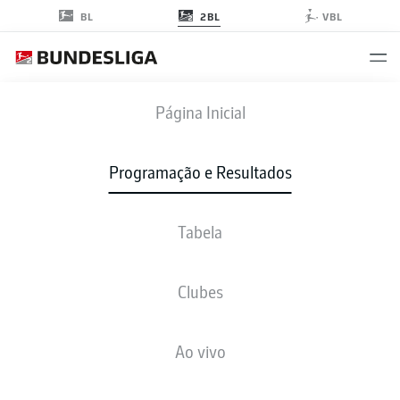
2BL
BL
VBL
OSN
-
WOB
Página Inicial
Programação e Resultados
Tabela
AO VIVO
NOTÍCIAS
ESCALAÇÕES
ESTATÍSTICAS
TABELA
Clubes
Ao vivo
sex., 19.03.2027 - dom., 21.03.2027
Esta rodada ainda não foi programada.