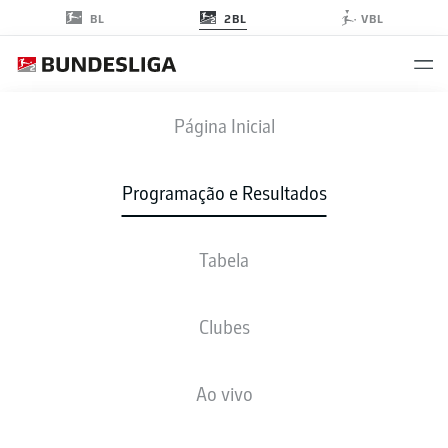
2BL
BL
VBL
SGF
-
OSN
Página Inicial
Programação e Resultados
Tabela
AO VIVO
NOTÍCIAS
ESCALAÇÕES
ESTATÍSTICAS
TABELA
Clubes
Ao vivo
sex., 12.03.2027 - dom., 14.03.2027
Esta rodada ainda não foi programada.