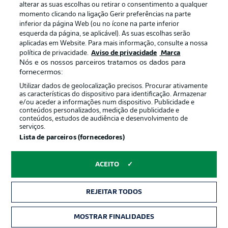
alterar as suas escolhas ou retirar o consentimento a qualquer
momento clicando na ligação Gerir preferências na parte
inferior da página Web (ou no ícone na parte inferior
esquerda da página, se aplicável). As suas escolhas serão
Oferecido por
aplicadas em Website. Para mais informação, consulte a nossa
política de privacidade.
Aviso de privacidade
Marca
Nós e os nossos parceiros tratamos os dados para
fornecermos:
Utilizar dados de geolocalização precisos. Procurar ativamente
as características do dispositivo para identificação. Armazenar
e/ou aceder a informações num dispositivo. Publicidade e
conteúdos personalizados, medição de publicidade e
conteúdos, estudos de audiência e desenvolvimento de
serviços.
Lista de parceiros (fornecedores)
Publicidade
Avisos legais
ACEITO
Gerir preferências
Aviso de privacidade
REJEITAR TODOS
Termos de uso
Trabalhe conosco
Marca
Contato
MOSTRAR FINALIDADES
INGRESSOS
Jogadores