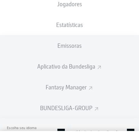
Jogadores
Sportpark Ronhof | Thomas Sommer
Estatísticas
Emissoras
Publicidade
Aplicativo da Bundesliga
Ainda não temos conteúdo disponível para a sua seleção.
Fantasy Manager
BUNDESLIGA-GROUP
Escolha seu idioma
Modo de visualização
Português